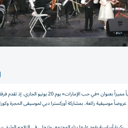
تنظم مؤسسة سلطان بن علي العويس الثقافية حفلاً موسيقياً مميزاً بعنوان «في حب الإمارات» يوم 20 
روضاً موسيقية رائعة، بمشاركة أوركسترا دبي لموسيقى الحجرة وكورال
ي ركيزة أساسية يقوم عليها بناء المجتمع، وتتجلى في التلاحم الوثيق بين