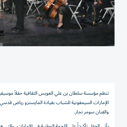
الإمارات السيمفونية للشباب بقيادة المايسترو رياض قدسي ع
والفنان سومر نجار.
يأتي الحفل تأكيداً على اللحمة الوطنية في الإمارات، والتي ه