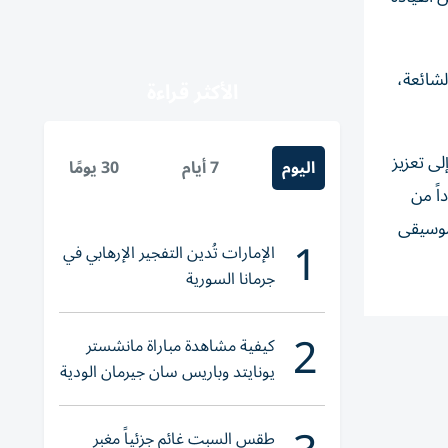
لشائعة،
الأكثر قراءة
ى تعزيز
اليوم
7 أيام
30 يومًا
اً من
لموسيقى
1
الإمارات تُدين التفجير الإرهابي في
جرمانا السورية
2
كيفية مشاهدة مباراة مانشستر
يونايتد وباريس سان جيرمان الودية
والقنوات الناقلة
طقس السبت غائم جزئياً مغبر