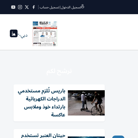
تسجيل الدخول
|
تسجيل حساب
دبي
--°
نرشح لكم
باريس تُلزم مستخدمي
الدراجات الكهربائية
بارتداء خوذ وملابس
عاكسة
حيتان العنبر تستخدم