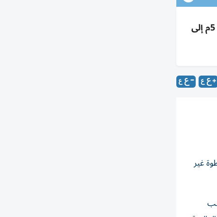
أدنوك تتحول لمنافس عالمي: توسع بتروكيماويات واستحواذات، مسارات تصدير بديلة لهرمز، ورفع الإنتاج من 5م إلى
وة غير
قب