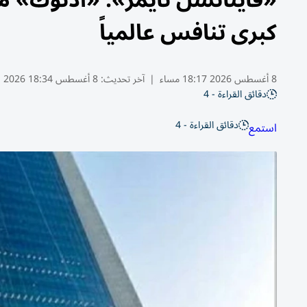
«فاينانشل تايمز»: «أدنوك» م
كبرى تنافس عالمياً
8 أغسطس 2026 18:17 مساء
|
آخر تحديث:
8 أغسطس 18:34 2026
دقائق القراءة - 4
دقائق القراءة - 4
استمع