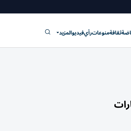
اضة
ثقافة
منوعات
رأي
فيديو
المزيد
رات