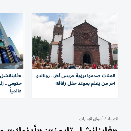
المئات صدموا برؤية عريس آخر.. رونالدو
«فاينانشل 
آخر من يعلم بموعد حفل زفافه
حكومي.. إل
عالمياً
اقتصاد
/
أسواق الإمارات