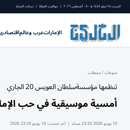
السبت ٢٥ صفر ١٤٤٨ ه - ٠٨ أغسطس ٢٠٢٦
|
مواقيت الصلاة
|
درجات الحرارة
الإمارات
عرب وعالم
اقتصاد
ري
منوعات
/
محطات
تنظمها مؤسسةسلطان العويس 20 الجاري
أمسية موسيقية في حب الإما
10 يونيو 2026 23:33 مساء
|
آخر تحديث:
10 يونيو 23:33 2026