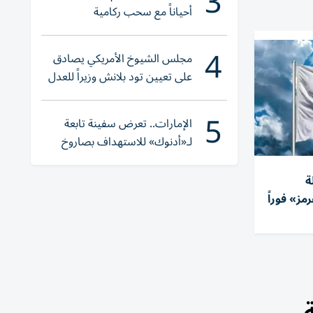
3
أحياناً مع سحب ركامية
4
مجلس الشيوخ الأمريكي يصادق
على تعيين تود بلانش وزيراً للعدل
5
الإمارات.. تعرض سفينة تابعة
لـ«أدنوك» للاستهداف بصاروخ
أثناء عبورها «هرمز»
ة
ز» فوراً