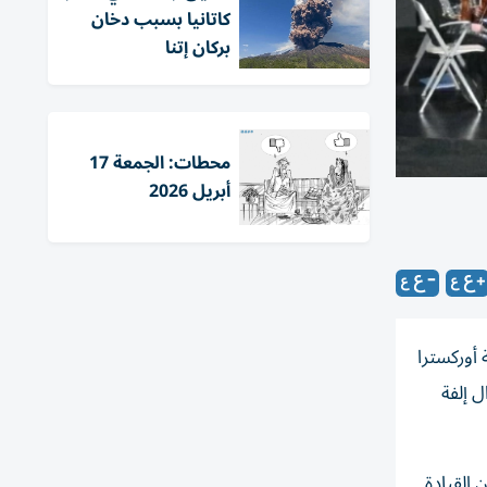
كاتانيا بسبب دخان
بركان إتنا
محطات: الجمعة 17
أبريل 2026
يونيو الجاري، إذ تقدم فرقة أوركسترا
 إلفة
 القيادة