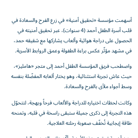
أسهمت مؤسسة «تحقيق أمنية» في زرع الفرح والسعادة في
قلب أسرة الطفل أحمد (4 سنوات)، عبر تحقيق أمنيته في
الحصول على دراجة هوائية وألعاب يشاركها مع شقيقه حمد،
في مشهد مؤثّر عكس براءة الطفولة وعمق الروابط الأسرية.
واصطحب فريق المؤسسة الطفل أحمد إلى متجر «هامليز»،
حيث عاش تجربة استثنائية، وهو يختار ألعابه المفضّلة بنفسه
وسط أجواء ملأى بالفرح والسعادة.
وكانت لحظات اختياره للدراجة والألعاب فرحاً وبهجة، لتتحوّل
هذه التجربة إلى ذكرى جميلة ستبقى راسخة في قلبه، وتمنحه
طاقة إيجابية تُخفّف صعوبة رحلته العلاجية.
وعن أهمية تحقيق هذه الأمنية، أكّد هاني الزبيدي، الرئيس