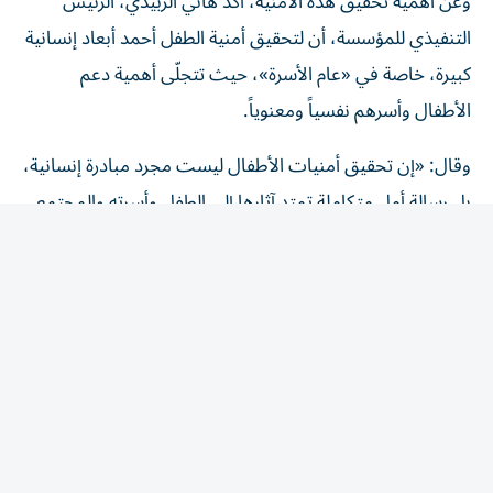
التنفيذي للمؤسسة، أن لتحقيق أمنية الطفل أحمد أبعاد إنسانية
كبيرة، خاصة في «عام الأسرة»، حيث تتجلّى أهمية دعم
الأطفال وأسرهم نفسياً ومعنوياً.
وقال: «إن تحقيق أمنيات الأطفال ليست مجرد مبادرة إنسانية،
بل رسالة أمل متكاملة تمتد آثارها إلى الطفل وأسرته والمجتمع
من حوله، في عام الأسرة. ونؤكد أن إسعاد طفل واحد يمكن أن
ينعكس فرحاً على أسرة كاملة، ويُعزّز قيم الترابط والتكافل التي
يتميّز بها مجتمع الإمارات».
وأضاف «ما شهدناه من سعادة في عيني أحمد، دليل حيٌّ على
أن الخير الذي تتمتع به الإمارات مُتجذّر في قلوب أبنائها
ومؤسساتها والمقيمين عليها».