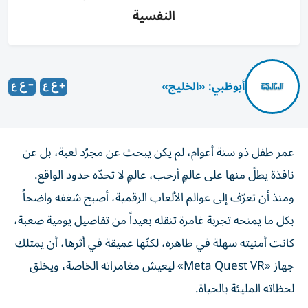
النفسية
أبوظبي: «الخليج»
عمر طفل ذو ستة أعوام، لم يكن يبحث عن مجرّد لعبة، بل عن
نافذة يطلّ منها على عالمٍ أرحب، عالمٍ لا تحدّه حدود الواقع.
ومنذ أن تعرّف إلى عوالم الألعاب الرقمية، أصبح شغفه واضحاً
بكل ما يمنحه تجربة غامرة تنقله بعيداً من تفاصيل يومية صعبة،
كانت أمنيته سهلة في ظاهره، لكنّها عميقة في أثرها، أن يمتلك
جهاز «Meta Quest VR» ليعيش مغامراته الخاصة، ويخلق
لحظاته المليئة بالحياة.