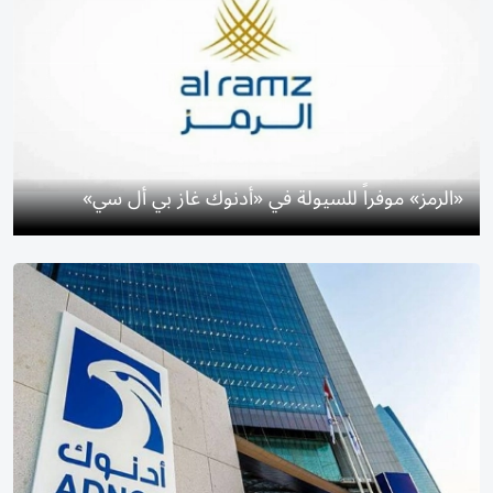
«الرمز» موفراً للسيولة في «أدنوك غاز بي أل سي»