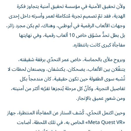
ولأن تحقيق الأمنية في مؤسسة تحقيق أمنية يتجاوز فكرة
الهدية، فقد تمّ تصميم تجربة مُتكاملة لعمر وأسرته داخل إحدى
وجهات الألعاب الرقمية في أبوظبي، وهناك، لم يكن مجرد زائر،
بل بطل تحدٍّ مشوّق خاض 10 ألعاب رقمية، وفي نهايتها
مفاجأة كبرى كانت بانتظاره.
وبروح ملأى بالحماسة، خاض عمر التحدّي برفقة شقيقته،
يتنقّلان بين الألعاب، يضحكان، يكتشفان، ويصنعان لحظات لا
تُشبه سوى الطفولة حين تكون حقيقية، كان مندمجاً بكل
تفاصيل التجربة، وكأنّ كل مرحلة يُنجزها تقرّبه أكثر من أمنيته،
ومن شعورٍ عميق بالإنجاز.
وحين اكتمل التحدّي، كُشف الستار عن المفاجأة المنتظرة، جهاز
«Meta Quest VR» الخاص به، في تلك اللحظة، أضاءت