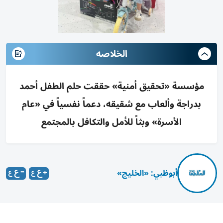
الخلاصه
مؤسسة «تحقيق أمنية» حققت حلم الطفل أحمد
بدراجة وألعاب مع شقيقه، دعماً نفسياً في «عام
الأسرة» وبثاً للأمل والتكافل بالمجتمع
أبوظبي: «الخليج»