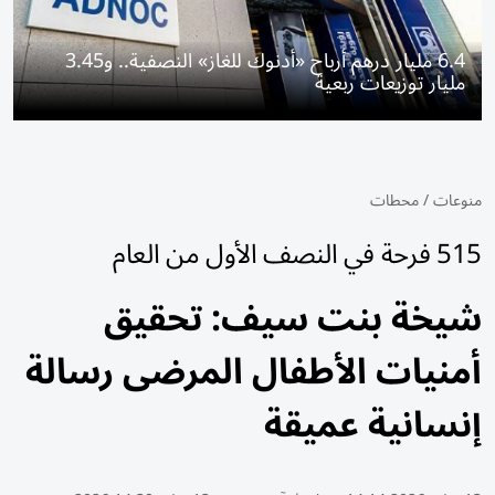
6.4 مليار درهم أرباح «أدنوك للغاز» النصفية.. و3.45
مليار توزيعات ربعية
منوعات
/
محطات
515 فرحة في النصف الأول من العام
شيخة بنت سيف: تحقيق
أمنيات الأطفال المرضى رسالة
إنسانية عميقة