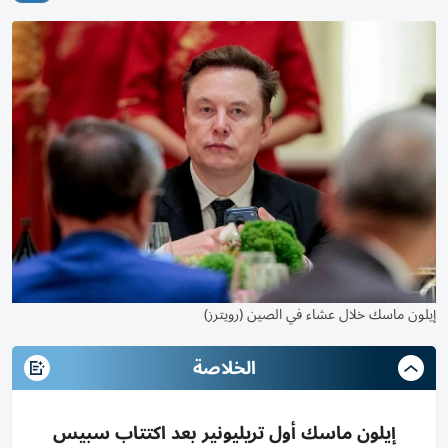
إيلون ماسك خلال عشاء في الصين (رويترز)
الخلاصة
إيلون ماسك أول تريليونير بعد اكتتاب سبيس