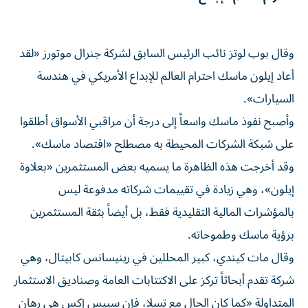
وقال بوب لوتز نائب الرئيس السابق لشركة جنرال موتورز «لقد
أعاد إيلون ماسك احترام العالم للإبداع الأمريكي في هندسة
السيارات».
وأصبح نفوذ ماسك واسعاً إلى درجة أن مراقبي الأسواق أطلقوا
على شبكة الشركات المحيطة به مصطلح «اقتصاد ⁠ماسك».
وقد أخرجت هذه الظاهرة ما يسميه بعض المستثمرين «بعلاوة
إيلون»، وهي زيادة في تقييمات شركاته مدفوعة ليس
بالمؤشرات المالية التقليدية فقط، بل أيضاً بثقة المستثمرين ​
برؤية ماسك وطموحاته.
وقال مات كيندي، كبير المحللين في رينيسانس كابيتال، وهي
شركة تقدم أبحاثاً تركز على الاكتتابات العامة وصناديق الاستثمار
المتداولة «كما كان الحال مع تسلا، فإن سبيس إكس هي رهان