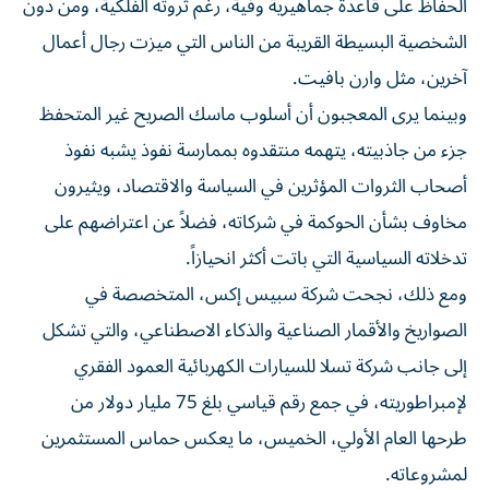
الحفاظ على قاعدة جماهيرية وفية، رغم ثروته الفلكية، ومن دون
الشخصية البسيطة القريبة من الناس التي ميزت رجال أعمال
آخرين، مثل ​وارن بافيت.
وبينما يرى المعجبون ⁠أن أسلوب ماسك الصريح غير المتحفظ
جزء من جاذبيته، يتهمه منتقدوه بممارسة نفوذ يشبه نفوذ
أصحاب الثروات المؤثرين في ‌السياسة والاقتصاد، ويثيرون
مخاوف بشأن الحوكمة في شركاته، ‌فضلاً عن اعتراضهم على
تدخلاته السياسية التي باتت أكثر انحيازاً.
ومع ذلك، نجحت شركة سبيس إكس، المتخصصة في
الصواريخ والأقمار الصناعية والذكاء الاصطناعي، والتي تشكل
إلى جانب شركة تسلا للسيارات الكهربائية العمود الفقري
لإمبراطوريته، في جمع رقم قياسي بلغ 75 مليار دولار من
طرحها العام الأولي، الخميس، ما يعكس حماس المستثمرين
لمشروعاته.