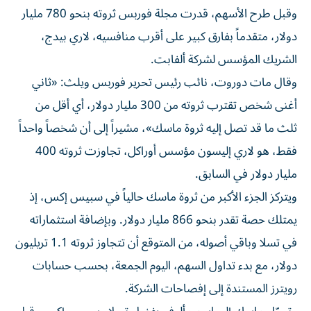
وقبل طرح الأسهم، قدرت ‌مجلة فوربس ثروته بنحو 780 مليار
دولار، متقدماً بفارق كبير على أقرب منافسيه، لاري بيدج،
الشريك المؤسس لشركة ألفابت.
وقال مات دوروت، نائب رئيس تحرير فوربس ويلث: «ثاني
⁠أغنى شخص تقترب ثروته من 300 مليار دولار، أي أقل من
ثلث ما قد تصل إليه ثروة ماسك»، مشيراً إلى أن شخصاً واحداً
فقط، هو لاري إليسون مؤسس أوراكل، تجاوزت ثروته 400
مليار دولار في السابق.
ويتركز الجزء الأكبر من ثروة ماسك حالياً في سبيس إكس، إذ
يمتلك حصة تقدر بنحو 866 مليار دولار. وبإضافة استثماراته
في تسلا وباقي أصوله، من المتوقع أن تتجاوز ثروته 1.1 تريليون
دولار، مع بدء تداول السهم، اليوم الجمعة، بحسب حسابات
رويترز المستندة إلى إفصاحات الشركة.