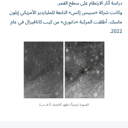
دراسة آثار الارتطام على سطح القمر.
وكانت شركة «سبيس إكس» التابعة للملياردير الأمريكي إيلون
ماسك، أطلقت المركبة «دانوري» من كيب كانافيرال في عام
2022.
الصورة (يميناً) تظهر الانفجار (أ.ف.ب)