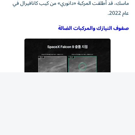
عام 2022.
صفوف النيازك والمركبات الضالة
وأكد علماء الفلك أن قطعة صاروخية من شركة سبيس إكس
تطفو في الفضاء منذ العام الماضي اصطدمت بالقمر بسرعة
عالية في وقت مبكر من صباح يوم الأربعاء الماضي، لتنضم إلى