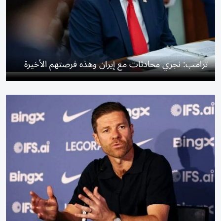
ترامب: نجري محادثات مع إيران وهذه فرصتهم الأخيرة