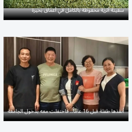
سفينة أثرية محفوظة بالكامل في أعماق بحيرة
أنقذها طفلة قبل 16 عاماً.. فاحتفلت معه بدخول الجامعة