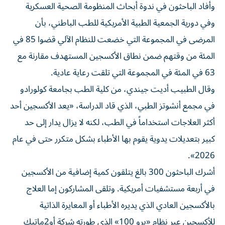
وفي دورية الجمعية ​الطبية ⁠الأمريكية للطب الباطني، بأن
المرضى في المجموعة ‌التي خضعت للنظام الآلي قضوا ‌85 في
المئة من وقتهم ضمن نطاق الأكسجين المستهدف مقارنة مع
63 في المئة في المجموعة التي تلقت رعاية عادية.
وقال الطبيب أديت ‌جيندي، من كلية الطب بجامعة كولورادو
في مجمع أنشوتز الطبي، الذي ⁠قاد الدراسة، «يعد الأكسجين أحد
أكثر العلاجات استخداماً في الطب، لكنه لا يزال يدار إلى حد
كبير بتعديلات يدوية يقوم بها الأطباء بشكل متكرر حتى في عام
2026».
أشرك الباحثون 300 بالغ يتلقون كمية إضافية من الأكسجين
في أربعة مستشفيات أمريكية. وتلقى ​المشاركون إما العلاج
بالأكسجين العادي الذي يديره الأطباء أو ‌المعايرة الذاتية
للأكسجين عبر نظام «برو 100» الذي طورته شركة أو2ماتيك