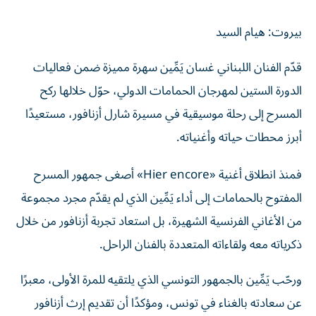
بيروت: هيام السيد
قدّم الفنان اللبناني غسان يَمِّين سهرة مميزة ضمن فعاليات
الدورة الستين لمهرجان الحمامات الدولي، حوّل خلالها ركح
المسرح إلى رحلة موسيقية في مسيرة شارل أزنافور، مستعيدًا
أبرز محطات حياته وأغنياته.
فمنذ انطلاق أغنية «Hier encore» أصغى جمهور المسرح
المفتوح بالحمامات إلى أداء يَمِّين الذي لم يقدّم مجرد مجموعة
من الأغاني الفرنسية الشهيرة، بل استعاد تجربة أزنافور من خلال
ذكرياته معه ولقاءاته المتعددة بالفنان الراحل.
ورحّب يَمِّين بالجمهور التونسي الذي يلتقيه للمرة الأولى، معبرًا
عن سعادته بالغناء في تونس، ومؤكدًا أن تقديم إرث أزنافور
مسؤولية كبيرة، خصوصًا أنه عرفه عن قرب واستمع منه إلى