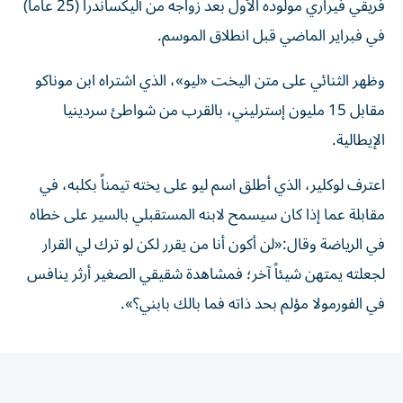
فريقي فيراري مولوده الأول بعد زواجه من أليكساندرا (25 عاماً)
في فبراير الماضي قبل انطلاق الموسم.
وظهر الثنائي على متن اليخت «ليو»، الذي اشتراه ابن موناكو
مقابل 15 مليون إسترليني، بالقرب من شواطئ سردينيا
الإيطالية.
اعترف لوكلير، الذي أطلق اسم ليو على يخته تيمناً بكلبه، في
مقابلة عما إذا كان سيسمح لابنه المستقبلي بالسير على خطاه
في الرياضة وقال:«لن أكون أنا من يقرر لكن لو ترك لي القرار
لجعلته يمتهن شيئاً آخر؛ فمشاهدة شقيقي الصغير أرثر ينافس
في الفورمولا مؤلم بحد ذاته فما بالك بابني؟».