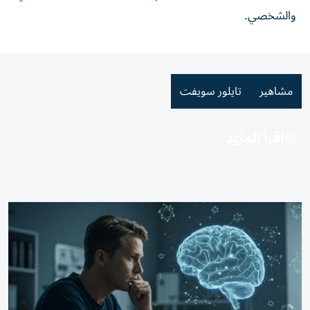
والشخصي.
مشاهير
تايلور سويفت
اقرأ المزيد