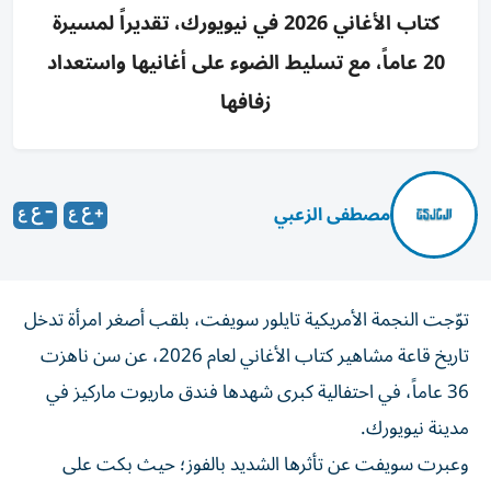
كتاب الأغاني 2026 في نيويورك، تقديراً لمسيرة
20 عاماً، مع تسليط الضوء على أغانيها واستعداد
زفافها
مصطفى الزعبي
توّجت النجمة الأمريكية تايلور سويفت، بلقب أصغر امرأة تدخل
تاريخ قاعة مشاهير كتاب الأغاني لعام 2026، عن سن ناهزت
36 عاماً، في احتفالية كبرى شهدها فندق ماريوت ماركيز في
مدينة نيويورك.
وعبرت سويفت عن تأثرها الشديد بالفوز؛ حيث بكت على