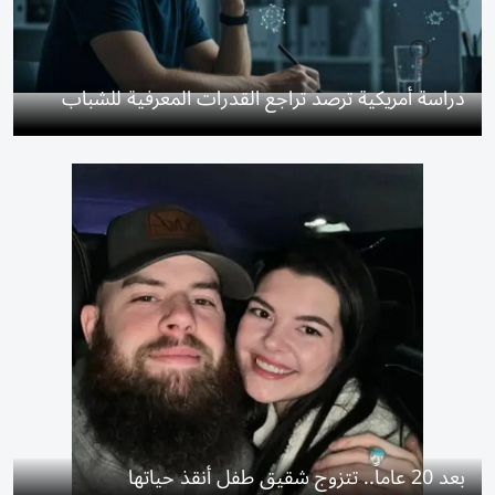
دراسة أمريكية ترصد تراجع القدرات المعرفية للشباب
بعد 20 عاماً.. تتزوج شقيق طفل أنقذ حياتها