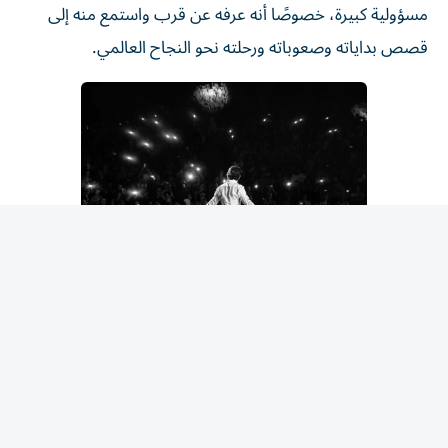
قصص بداياته وصعوباته ورحلته نحو النجاح العالمي.
وخلال العرض، كان يَمِّين ينتقل بين الغناء والسرد، فيروي
تفاصيل من حياة أزنافور والظروف التي رافقت ولادة عدد من
أعماله، ومنها مرحلة البدايات الصعبة التي واجه خلالها انتقادات
بسبب صوته وشكله وحضوره، قبل أن يحقق نجاحه الكبير بعد
سنوات من العمل، وهي المرحلة التي رافقتها أغنية «Je
m'voyais déjà». كما حملت السهرة لحظات إنسانية مؤثرة،