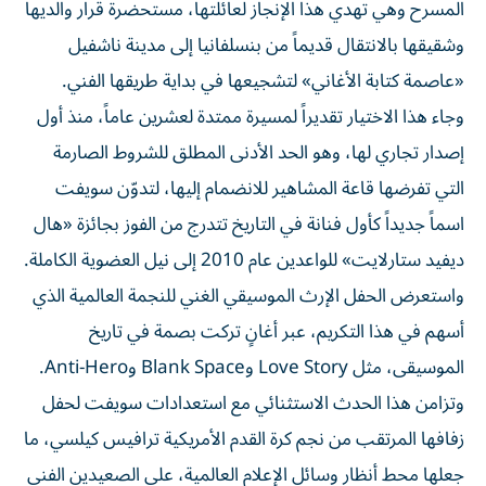
المسرح وهي تهدي هذا الإنجاز لعائلتها، مستحضرة قرار والديها
وشقيقها بالانتقال قديماً من بنسلفانيا إلى مدينة ناشفيل
«عاصمة كتابة الأغاني» لتشجيعها في بداية طريقها الفني.
وجاء هذا الاختيار تقديراً لمسيرة ممتدة لعشرين عاماً، منذ أول
إصدار تجاري لها، وهو الحد الأدنى المطلق للشروط الصارمة
التي تفرضها قاعة المشاهير للانضمام إليها، لتدوّن سويفت
اسماً جديداً كأول فنانة في التاريخ تتدرج من الفوز بجائزة «هال
ديفيد ستارلايت» للواعدين عام 2010 إلى نيل العضوية الكاملة.
واستعرض الحفل الإرث الموسيقي الغني للنجمة العالمية الذي
أسهم في هذا التكريم، عبر أغانٍ تركت بصمة في تاريخ
الموسيقى، مثل Love Story وBlank Space وAnti-Hero.
وتزامن هذا الحدث الاستثنائي مع استعدادات سويفت لحفل
زفافها المرتقب من نجم كرة القدم الأمريكية ترافيس كيلسي، ما
جعلها محط أنظار وسائل الإعلام العالمية، على الصعيدين الفني