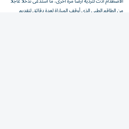
الاصطدام أدت لترديه أرضاً مرة أخرى، ما استدعى تدخلاً عاجلاً
من الطاقم الطبي الذي أوقف المباراة لعدة دقائق لتقديم
الإسعافات الأولية وتأمين سلامته.
صدمة «الفار» تضاعف المأساة
ولم تتوقف الدراما عند حد الإصابة؛ إذ يتلقى اللاعب ضربة
قاسية أخرى بعد استئناف اللعب، عندما قرر حكم المباراة إلغاء
الهدف الذي تسبب في هذه الحادثة برمتها، وذلك بعد العودة
لتقنية الفيديو المساعد (VAR) التي أثبتت وجود تسلل.
ورغم قتالية «جاسي» وإصراره على استكمال الدقائق المتبقية
من الشوط الأول، إلا أن مضاعفات السقوط القوي أجبرت
المدرب على استبداله مع بداية الشوط الثاني.