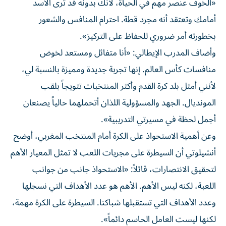
«الخوف عنصر مهم في الحياة، لأنك بدونه قد ترى الأسد
أمامك وتعتقد أنه مجرد قطة. احترام المنافس والشعور
بخطورته أمر ضروري للحفاظ على التركيز».
وأضاف المدرب الإيطالي: «أنا متفائل ومستعد لخوض
منافسات كأس العالم. إنها تجربة جديدة ومميزة بالنسبة لي،
لأنني أمثل بلد كرة القدم وأكثر المنتخبات تتويجاً بلقب
المونديال. الجهد والمسؤولية اللذان أتحملهما حالياً يصنعان
أجمل لحظة في مسيرتي التدريبية».
وعن أهمية الاستحواذ على الكرة أمام المنتخب المغربي، أوضح
أنشيلوتي أن السيطرة على مجريات اللعب لا تمثل المعيار الأهم
لتحقيق الانتصارات، قائلاً: «الاستحواذ جانب من جوانب
اللعبة، لكنه ليس الأهم. الأهم هو عدد الأهداف التي نسجلها
وعدد الأهداف التي تستقبلها شباكنا. السيطرة على الكرة مهمة،
لكنها ليست العامل الحاسم دائماً».