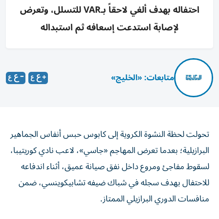
احتفاله بهدف ألغي لاحقاً بـVAR للتسلل، وتعرض
لإصابة استدعت إسعافه ثم استبداله
متابعات: «الخليج»
تحولت لحظة النشوة الكروية إلى كابوس حبس أنفاس الجماهير
البرازيلية؛ بعدما تعرض المهاجم «جاسي»، لاعب نادي كوريتيبا،
لسقوط مفاجئ ومروع داخل نفق صيانة عميق، أثناء اندفاعه
للاحتفال بهدف سجله في شباك ضيفه تشابيكوينسي، ضمن
منافسات الدوري البرازيلي الممتاز.