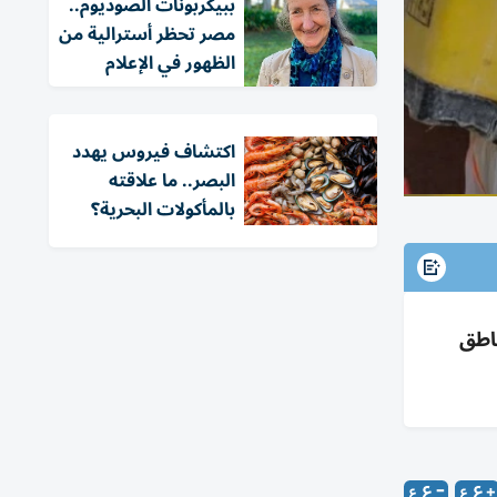
ببيكربونات الصوديوم..
مصر تحظر أسترالية من
الظهور في الإعلام
اكتشاف فيروس يهدد
البصر.. ما علاقته
بالمأكولات البحرية؟
تمدد لمناطق