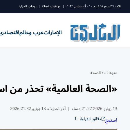
الأحد ٢٦ صفر ١٤٤٨ ه - ٠٩ أغسطس ٢٠٢٦
|
مواقيت الصلاة
|
درجات الحرارة
الإمارات
عرب وعالم
اقتصاد
ري
منوعات
/
الصحة
«الصحة العالمية» تحذر من است
13 يونيو 2026 21:27 مساء
|
آخر تحديث:
13 يونيو 21:32 2026
دقائق القراءة - 1
استمع