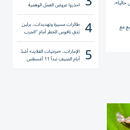
3
حالياً».
احذروا عروض العمل الوهمية
وتحققوا عبر «الباركود»
4
طائرات مسيرة وتهديدات.. برلين
ضع مع
تدق ناقوس الخطر أمام "الحرب
الهجينة"
5
الإمارات.. «مرخيات القلايد» أشدّ
أيام الصيف تبدأ 11 أغسطس