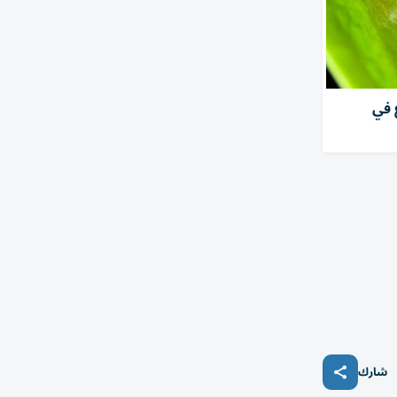
 في
شارك