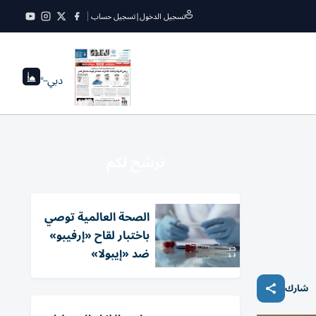
تسجيل الدخول
|
تسجيل حساب
دبي
--°
نرشح لكم
الصحة العالمية توصي
باختبار لقاح «إرفيبو»
ضد «إيبولا»
شارك