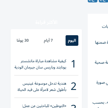
الأكثر قراءة
بات
اليوم
7 أيام
30 يومًا
العالمية، سُجّلت حتى الخميس 676 إصابة مؤكدة ضمنها
1
كيفية مشاهدة مباراة مانشستر
ي إقليم إيتوري (شمال شرق البلاد)، ولكنّ حالات أخرى رُصدت في 34 منطقة صحية
يونايتد وباريس سان جيرمان الودية
والقنوات الناقلة
2
ي صورة
هندية تدخل موسوعة غينيس
بأطول شعر لامرأة على قيد الحياة
ً»، بحسب
«التوطين» للباحثين عن عمل: