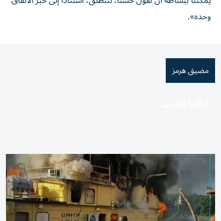
يمكننا ببساطة أن نقول حسنا، لننطلق، استنادا إلى خبر الاتفاق
⁠وحده».
مضيق هرمز
اقرأ المزيد