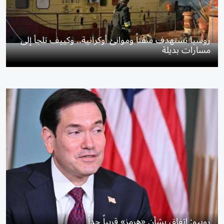
روسيا تستهدف سفناً وموانئ أوكرانية.. وكييف تلجأ إلى
مسارات بديلة
روبيو: اتفاق بشأن «هرمز» قريباً جداً