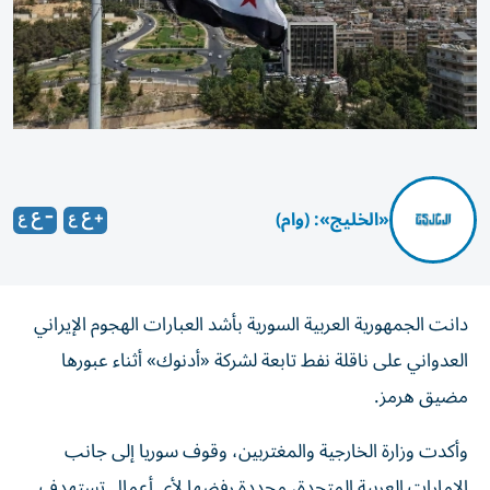
«الخليج»: (وام)
دانت الجمهورية العربية السورية بأشد العبارات الهجوم الإيراني
العدواني على ‏ناقلة نفط تابعة لشركة «أدنوك» أثناء عبورها
مضيق هرمز.‏
وأكدت وزارة الخارجية والمغتربين، وقوف سوريا إلى ‏جانب
الإمارات العربية المتحدة، مجددة رفضها لأي أعمال تستهدف