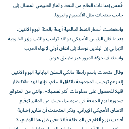
خُمس إمدادات العالم من النفط ​والغاز الطبيعي المسال إلى
جانب منتجات مثل الألمنيوم ‌واليوريا.
وانخفضت أسعار النفط العالمية أربعة بالمئة اليوم الاثنين،
بعدما قال الرئيس الأمريكي دونالد ⁠ترامب ونائب وزير الخارجية
الإيراني إن البلدين توصلا إلى اتفاق أولي لإنهاء الحرب
واستئناف حركة المرور عبر ​مضيق ‌هرمز.
وقال متحدث باسم رابطة مالكي السفن ‌اليابانية اليوم الاثنين
إنه رغم ترحيب المجموعة باتفاق السلام، فإنها تريد «الانتظار
قليلا للحصول على معلومات أكثر ‌تفصيلا»، والتي ‌من المتوقع
صدورها ⁠يوم الجمعة في سويسرا، حيث من ‌المقرر توقيع
الاتفاق الأمريكي الإيراني. وذكر المتحدث أن تقارير إخبارية
أفادت بزرع ⁠ألغام في المنطقة قائلا «في ظل ​هذا الوضع، لا