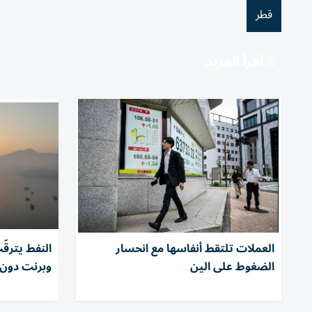
قطر
اقرأ المزيد
العملات تلتقط أنفاسها مع انحسار
النفط يترقّ
الضغوط على الين
وبرنت دون 80 دولارا