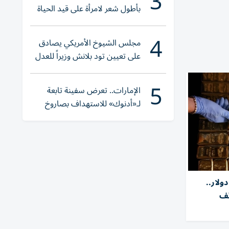
3
بأطول شعر لامرأة على قيد الحياة
4
مجلس الشيوخ الأمريكي يصادق
على تعيين تود بلانش وزيراً للعدل
5
الإمارات.. تعرض سفينة تابعة
لـ«أدنوك» للاستهداف بصاروخ
أثناء عبورها «هرمز»
ذهب يحوم بالقرب من 4100 دولار..
ئف