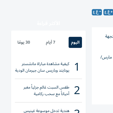
الأكثر قراءة
تجهة
اليوم
7 أيام
30 يومًا
وأظهرت بيانات من شركتي كبلر ومجموعة بورصات لندن ​أنه جرى تحميل الناقلة ‌بشحنتها من ميناء رأس لفان القطري ⁠يومي 1 و2 مارس/
1
كيفية مشاهدة مباراة مانشستر
يونايتد وباريس سان جيرمان الودية
والقنوات الناقلة
2
طقس السبت غائم جزئياً مغبر
أحياناً مع سحب ركامية
هندية تدخل موسوعة غينيس