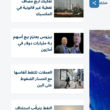
تفكيك أربع مصاف
شارك
نفطية غير قانونية في
المكسيك
بيزوس يعتزم بيع أسهم
بـ4 مليارات دولار في
أمازون
العملات تلتقط أنفاسها
مع انحسار الضغوط
على الين
النفط يترقّب استئناف