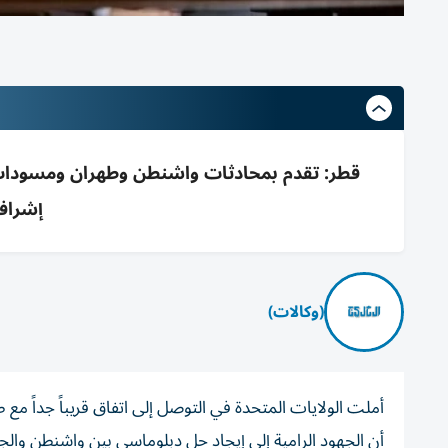
قطر: تقدم بمحادثات واشنطن وطهران ومسودات ات
إشرافا
(وكالات)
أملت الولايات المتحدة في التوصل إلى اتفاق قريباً جداً مع ط
أن الجهود الرامية إلى إيجاد حل دبلوماسي بين واشنطن وال