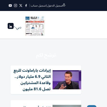
تسجيل الدخول
|
تسجيل حساب
دبي
--°
نرشح لكم
إيرادات باراماونت للربع
الثاني 6.9 مليار دولار..
وقاعدة المشتركين
تصل 81.6 مليون