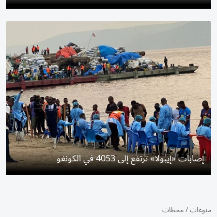
إصابات «إيبولا» ترتفع إلى 4053 في الكونغو
منوعات
/
محطات