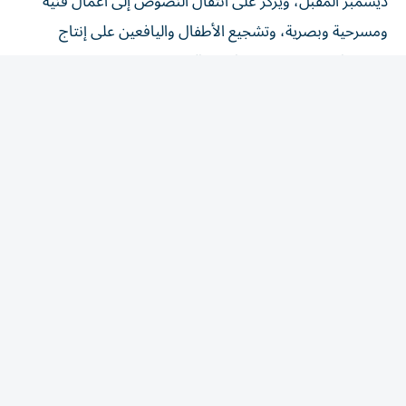
ومسرحية وبصرية، وتشجيع الأطفال واليافعين على إنتاج
مشروعات جديدة مستوحاة من الكتب.
مساحة للاكتشاف
وقالت إيمان بوشليبي، مديرة إدارة المكتبات: «تعكس نتائج
المخيم قدرة المكتبة على اكتشاف اهتمامات الأطفال
واليافعين، ومنحهم الأدوات التي تساعدهم على التعبير عن
أنفسهم وتحويل أفكارهم إلى أعمال ملموسة. وتتيح لنا هذه
البرامج الاقتراب من الأجيال الناشئة، وفهم الطريقة التي
يتفاعلون بها مع المعرفة، حيث نعمل من خلالها على توظيف
ما نرصده في تطوير محتوى المكتبات وخدماتها المستقبلية،
وبناء مسارات تعليمية تناسب أعمار المشاركين وتدعم نمو
مهاراتهم على المدى الطويل».