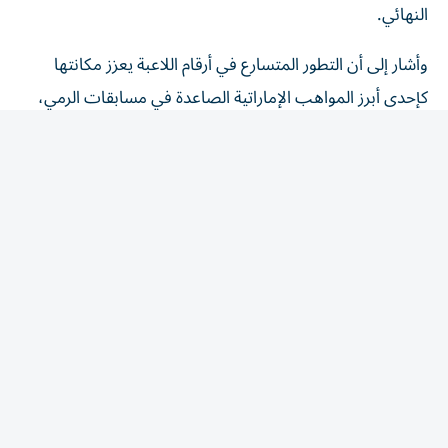
وأشار إلى أن التطور المتسارع في أرقام اللاعبة يعزز مكانتها
كإحدى أبرز المواهب الإماراتية الصاعدة في مسابقات الرمي،
بعدما سبق لها أن سجلت 49.02 متراً في سلوفينيا العام
الماضي، محطمة الرقم الوطني السابق البالغ 44.60 متراً على
مستوى الناشئات والشابات والسيدات، قبل أن ترفع رقمها إلى
58.96 متراً في بطولة العالم.
وقال إن الوصول لهذا الرقم في بطولة العالم، وأمام نخبة
اللاعبات من مختلف القارات، يمثل مؤشراً مهماً على قدراتها
وإمكاناتها المستقبلية، خصوصاً أنها لا تزال في فئة الشابات،
وأمامها مساحة كبيرة للتطور والمنافسة على المراكز المتقدمة
عالمياً.
من جهة أخرى نوه آل علي إلى تأهل العداء سليمان عبد الرحمن