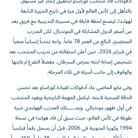
أدفوكات قاد منتخب كوراساو لتحقيق إنجاز غير مسبوق
بالتأهل إلى كأس العالم لأول مرة في تاريخ الجزيرة التابعة
لهولندا، ليصنع لحظة فارقة في مسيرته التدريبية مع فريق يعد
من أصغر الدول المشاركة في المونديال. لكن المدرب
المخضرم، البالغ من العمر 78 عاماً، واجه تحدياً إنسانياً صعباً
في فبراير 2026، حين أعلن استقالته من تدريب المنتخب بعد
تشخيص إصابة ابنته بمرض السرطان، مفضلاً التفرغ لرعايتها
والوقوف إلى جانب أسرته في تلك المرحلة.
وفي مايو الماضي عاد أدفوكات لقيادة كوراساو بعد تحسن
الحالة الصحية لابنته، ليكمل المهمة التاريخية ويقود المنتخب
في أول ظهور مونديالي. ويمــــــلك المدرب الهولندي خبرة
طويلة في كأس العالم، حيث سبق أن قاد هولندا في نسخة
1994 وكوريا الجنوبية في 2006، قبل أن يسجل رقماً قياسياً