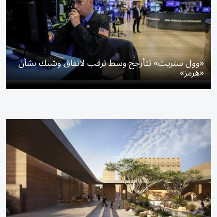
«وول ستريت» تتأرجح وسط ترقب لاتفاق وشيك بشأن
«هرمز»