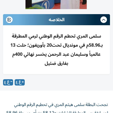
الخلاصه
سلمى المري تحطم الرقم الوطني لرمي المطرقة
بـ58.96م في مونديال تحت20 بأوريغون؛ حلت 13
عالمياً وسليمان عبد الرحمن يخسر نهائي 400م
بفارق ضئيل
نجحت البطلة سلمى هيثم المري في تحطيم الرقم الوطني
لمسابقة رمي المطرقة للشابات «58.12 متراً»، مسجلة 58.96