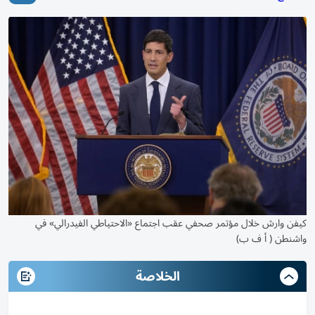
كيفن وارش خلال مؤتمر صحفي عقب اجتماع «الاحتياطي الفيدرالي» في
واشنطن ( أ ف ب)
الخلاصة