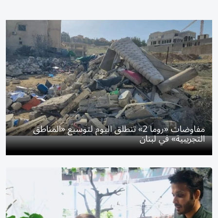
مفاوضات «روما 2» تنطلق اليوم لتوسيع «المناطق
التجريبية» في لبنان