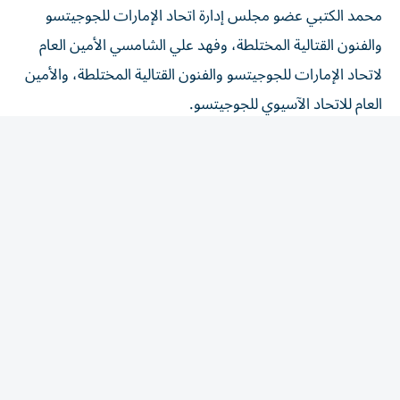
والفنون القتالية المختلطة، وفهد علي الشامسي الأمين العام
لاتحاد الإمارات للجوجيتسو والفنون القتالية المختلطة، والأمين
العام للاتحاد الآسيوي للجوجيتسو.
وتصدر المشهد نهائيان إماراتيان خالصان في وزنَي تحت 56
و62 كجم، ليضمن المنتخب الوطني الميداليتين الذهبية
والفضية في كلا الوزنين، إذ توّج راشد الشحي بذهبية وزن تحت
56 كجم، ونال عمر السويدي الفضية، فيما أحرز محمد الكتبي
ذهبية وزن تحت 62 كجم، وحصل خالد الشحي على الفضية.
كما توج عمر الفضلي بالميدالية الذهبية في وزن تحت 69 كجم.
وقال فهد علي الشامسي، الأمين العام لاتحاد الإمارات
للجوجيتسو والفنون القتالية المختلطة، الأمين العام للاتحاد
الآسيوي للجوجيتسو: يحمل وصول لاعبَين من المنتخب