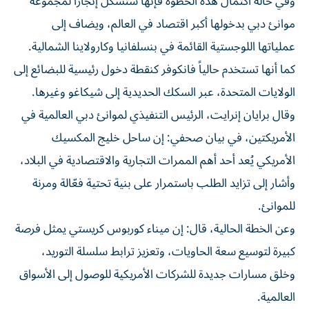
وفي حالة اكتمال هذه الخطوة فإنها ستشكل إنجازاً لمجموعة
موانئ دبي بدخولها أكبر اقتصاد في العالم، ويضاف إلى
عملياتها اللوجستية القائمة في بنسلفانيا وكارولاينا الشمالية.
كما أنها تستخدم حالياً فانكوفر كنقطة دخول رئيسية للبضائع إلى
الولايات المتحدة، عبر السكك الحديدية إلى شيكاغو وغيرها.
وقال برايان إنرايت، الرئيس التنفيذي لموانئ دبي العالمية في
الأمريكتين، في بيان صحفي: إن ساحل خليج المكسيك
الأمريكي يُعد أحد أهم الممرات التجارية والاقتصادية في البلاد،
وأشار إلى تزايد الطلب باستمرار على بنية تحتية فعّالة ومرنة
للموانئ.
وعن الخطة الحالية، قال: إن ميناء كوربوس كريستي يمثل فرصة
كبيرة لتوسيع سعة الحاويات، وتعزيز ترابط سلسلة التوريد،
وخلق مسارات جديدة للشركات الأمريكية للوصول إلى الأسواق
العالمية.