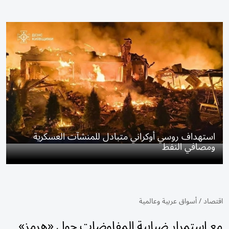
استهداف روسي أوكراني متبادل للمنشآت العسكرية
ومصافي النفط
اقتصاد
/
أسواق عربية وعالمية
مع استمرار ضبابية المفاوضات حول «هرمز»