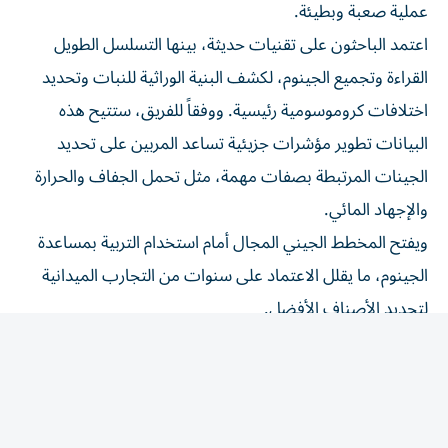
اعتمد الباحثون على تقنيات حديثة، بينها التسلسل الطويل
القراءة وتجميع الجينوم، لكشف البنية الوراثية للنبات وتحديد
اختلافات كروموسومية رئيسية. ووفقاً للفريق، ستتيح هذه
البيانات تطوير مؤشرات جزيئية تساعد المربين على تحديد
الجينات المرتبطة بصفات مهمة، مثل تحمل الجفاف والحرارة
والإجهاد المائي.
ويفتح المخطط الجيني المجال أمام استخدام التربية بمساعدة
الجينوم، ما يقلل الاعتماد على سنوات من التجارب الميدانية
لتحديد الأصناف الأفضل.
ويركز الباحثون حالياً على تحويل المعلومات الجينية إلى أدوات
عملية، تشمل تحديد الجينات المرتبطة بتحمل الجفاف وتطوير
نماذج للتنبؤ بأداء النباتات، بهدف إنتاج أصناف تحافظ على
خضرتها في ظل نقص المياه وتلبي احتياجات المناطق