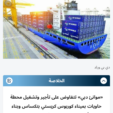
دي بي ورلد
الخلاصة
«موانئ دبي» تتفاوض على تأجير وتشغيل محطة
حاويات بميناء كوربوس كريستي بتكساس وبناء