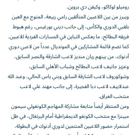
روميلو لوكاكو، وكيفن دي بروين.
ويبرز من بين اللاعبين المتألقين رامي ربيعة، المتوج مع العين
بلقبي الدوري والكأس، إلى جانب ديني بورغيس، رغم هبوط
فريقه البطائح، ما يعكس التباين في المسارات الفردية للاعبين.
كما تضم قائمة المشاركين في المونديال عدداً من لاعبي دوري
أدنوك، من بينهم ريان منديز لاعب الشارقة والنصر السابق،
وعزيز جانيف لاعب البطائح وشباب الأهلي السابق،
وشوكوروف لاعب الشارقة السابق وبني ياس الحالي، وعبد الله
عبدلاييف لاعب دبا الفجيرة، إلى جانب مهند علي لاعب
منتخب العراق.
ومن المنتظر أيضاً متابعة مشاركة المهاجم الكونغولي سيمون
مبينزا مع منتخب الكونغو الديمقراطية أمام البرتغال، في ظل
استمرار حضور اللاعبين المنتمين لدوري أدنوك في البطولة،