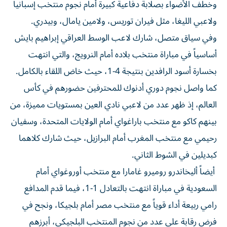
وخطف الأضواء بصلابة دفاعية كبيرة أمام نجوم منتخب إسبانيا
ولاعبي الليغا، مثل فيران توريس، ولامين يامال، وبيدري.
وفي سياق متصل، شارك لاعب الوسط العراقي إبراهيم بايش
أساسياً في مباراة منتخب بلاده أمام النرويج، والتي انتهت
بخسارة أسود الرافدين بنتيجة 4-1، حيث خاض اللقاء بالكامل.
كما واصل نجوم دوري أدنوك للمحترفين حضورهم في كأس
العالم، إذ ظهر عدد من لاعبي نادي العين بمستويات مميزة، من
بينهم كاكو مع منتخب باراغواي أمام الولايات المتحدة، وسفيان
رحيمي مع منتخب المغرب أمام البرازيل، حيث شارك كلاهما
كبديلين في الشوط الثاني.
أيضاً أليخاندرو روميرو غامارا مع منتخب أوروغواي أمام
السعودية في مباراة انتهت بالتعادل 1-1، فيما قدم المدافع
رامي ربيعة أداء قوياً مع منتخب مصر أمام بلجيكا، ونجح في
فرض رقابة على عدد من نجوم المنتخب البلجيكي، أبرزهم