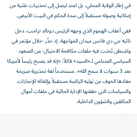
إمكانية وصوله مستقبلاً إلى سدة الحكم في البيت الأبيض.
ففي أعقاب الهجوم الذي وجهه الرئيس دونالد ترامب، دخل
نائبه جي دي فانس ميدان المواجهة، إذ حذّر -خلال مؤتمر في
واشنطن بُحثت فيه ملفات مكافحة الاحتيال- من الصعود
السياسي المتنامي لـ«السيد» قائلاً: «إنه قد يصبح رئيساً لأمريكا
بعد 3 سنوات لا سمح الله»، مستخدماً لغة تحذيرية صريحة
مفادها الخوف من توليه الرئاسة مستقبلاً وإلغائه للإنجازات
والسياسات التي حققتها الإدارة الحالية في ملفات أموال
المكلفين والشؤون الداخلية.
وأثارت تصريحات نائب الرئيس موجة انتقادات واضحة على
المنصات الرقمية والأوساط الحزبية والتقدمية، حيث اعتبرها
أنصار التيار التقدمي أن هذه التصريحات تتجاوز حدود النقد