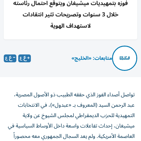
فوزه بتمهيديات ميشيغان ويتوقع احتمال رئاسته
خلال 3 سنوات وتصريحات تثير انتقادات
لاستهداف الهوية
متابعات: «الخليج»
تواصل أصداء الفوز الذي حققه الطبيب ذو الأصول المصرية،
عبد الرحمن السيد (المعروف بـ «عبدول»)، في الانتخابات
التمهيدية للحزب الديمقراطي لمجلس الشيوخ عن ولاية
ميشيغان، إحداث تفاعلات واسعة داخل الأوساط السياسية في
العاصمة الأمريكية. ولم يعد السجال الجمهوري معه محصوراً
في إطار الولاية المحلي، بل امتد ليصل إلى تحذيرات علنية من