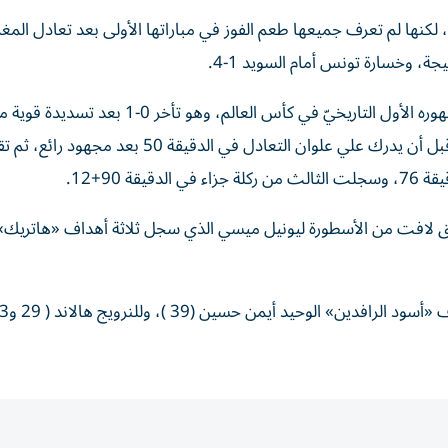
ة منتخبات عربية، لكنها لم تعرف جميعها طعم الفوز في مباراتها الأولى بعد تعادل ال
وفي مباريات الأربعاء، قدم منتخب الأردن مباراة جيدة في ظهوره الأول التاريخيّ في كأس العالم
شميد عجز الحارس يزيد أبوليلى عن صدها في الدقيقة 21، قبل أن يدرك علي علوان التعادل في الدقيقة 0
 90+12.
الجزائر أمام الأرجنتين بطل العالم 0-3 بعد تألق لافت من الأسطورة ليونيل ميسي الذي سجل ثلاثة أهداف «ها