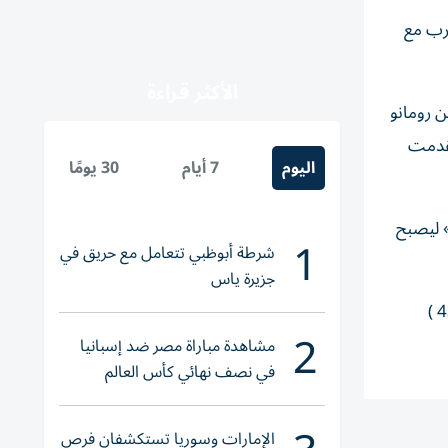
مغرب مع
الأكثر قراءة
، وهو تأخر 0-1 بعد تسديدة قوية من رومانو
5 بعد مجهود رائع، ثم تقدمت
اليوم
7 أيام
30 يومًا
تريك» ليصبح
1
شرطة أبوظبي تتعامل مع حريق في
جزيرة ياس
وخسر العراق أمام النرويج بسبب أخطاء دفاعية، وسجل هدف «أسود الرافدين» الوحيد أيمن حسين (39 )، وللنرويج هالاند ( 29 و43 )
2
مشاهدة مباراة مصر ضد إسبانيا
في نصف نهائي كأس العالم
لناشئات اليد 2026
الإمارات وسوريا تستكشفان فرص