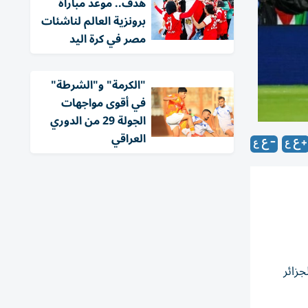
هدف.. موعد مباراة
برونزية العالم لناشئات
مصر في كرة اليد
"الكرمة" و"الشرطة"
في أقوى مواجهات
الجولة 29 من الدوري
العراقي
ديال 2026 بعد خسارة الأردن أمام النمسا 1-3، والعراق أمام النرويج 1-4، والجزائر