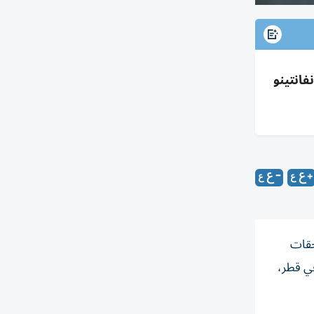
 دعم إنفانتينو
FIF»، بعد تسليم المستحقات
ائي بطولة كأس العرب FIFA التي أقيمت في قطر،