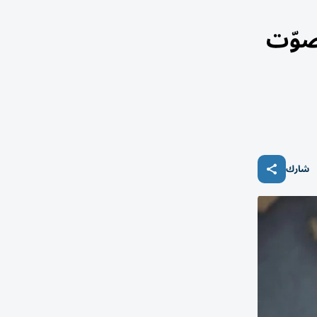
صوّت
شارك