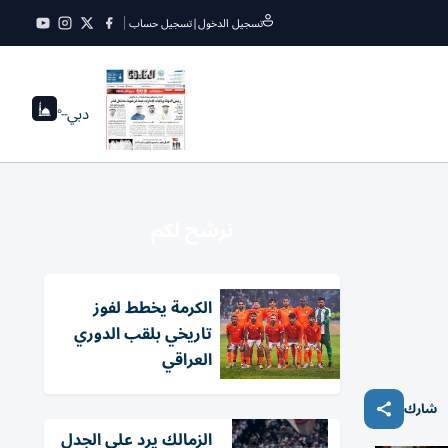
تسجيل الدخول
|
تسجيل حساب
دبي
--°
نرشح لكم
الكرمة يخطط لفوز
تاريخي بلقب الدوري
العراقي
شارك
الزمالك يرد على الجدل