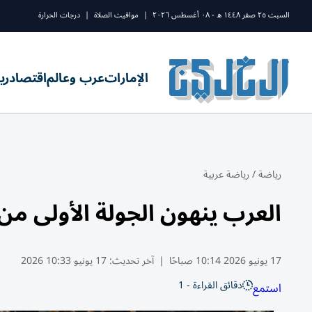
السبت ٢٥ صفر ١٤٤٨ ه - ٠٨ أغسطس ٢٠٢٦
|
مواقيت الصلاة
|
درجات الحرارة
الإمارات
عرب وعالم
اقتصاد
ري
رياضة
/
رياضة عربية
العرب ينهون الجولة الأولى من 
17 يونيو 2026 10:14 صباحًا
|
آخر تحديث:
17 يونيو 10:33 2026
دقائق القراءة - 1
استمع