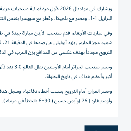
ويشارك في مونديال 2026 لأول مرة ثماني
البرازيل 1-1، ومصر مع بلجيكا، وقطر مع سويسرا بنفس النتيجة، وخسارة تونس أمام السويد 1-4.
النرويج مجدداً بهدف عكسي من المدافع يزن العرب في الدقيقة 76، وسجلت الثالث من ركلة جزاء في الدقيقة
وخسر منتخب 
أكبر وأعظم هداف في تاريخ البطولة.
وأوستيغارد ( 76 )وأيمن حسين ( 90+6 بالخطأ في مرماه ).