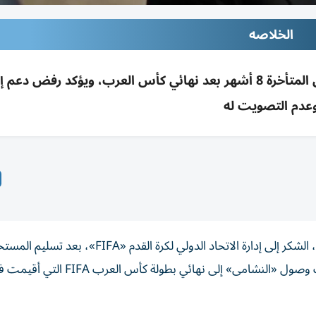
الخلاصه
الأمير علي يشكر FIFA لتسليم مستحقات النشامى المتأخرة 8 أشهر بعد نهائي كأس العرب، ويؤكد رفض
عدم التصويت له
وجّه الأمير علي بن الحسين، رئيس الاتحاد الأردني لكرة القدم، الشكر إلى إدارة الاتحاد الدولي لكرة القدم «A
المالية الخاصة بلاعبي المنتخب الأردني والجهاز الفني، عقب وصول «النشامى» إلى نه