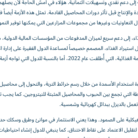
 إلى دعم نقدي وتسهيلات ائتمانية. هؤلاء في أمسّ الحاجة لأن يصلهم
 والإنتاج قبل تأثر دورات المحاصيل القادمة. تمثل هذه الأزمة أيضاً 
ل التعاونيات وغيرها من مجموعات المزارعين التي يمكنها توفير التمو
غذاء، إلى دعم سريع لميزان المدفوعات من المؤسسات المالية الدولية، 
استيراد الغذاء، المصمم خصيصاً لمساعدة الدول الفقيرة على إدارة ال
المفاجئة في كلف استيراد الغذاء أثناء الأزمات، ونافذة الصدمة الغذائية، التي أُطلقت عام 2022، أما بالنسبة للدول 
ءة استخدام الأسمدة من خلال رسم خرائط التربة، والتحول إلى محاصيل
لطة التي تجمع بين الحبوب والمحاصيل المثبتة للنيتروجين. كما يجب ت
تعمل بالديزل ببدائل كهربائية وشمسية.
 هيكلية على الصمود. وهذا يعني الاستثمار في موانئ وطرق وسكك حدي
قليل الاعتماد على نقاط الاختناق. كما ينبغي للدول إنشاء احتياطيات