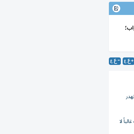
اب؛
هدر
لباً لا