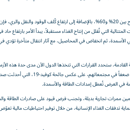
مع مواجهة المزارعين لارتفاع أسعار سماد اليوريا بنسبة تتراوح بين 20% و60%، بالإضافة إلى ارتفاع كُلف الوقود والنقل وا
تتالية التي تُقلل من إنتاج الغذاء مستقبلاً، يبدأ الأمر بارتفاع حاد ف
لأسمدة، ثم انخفاض في المحاصيل، مع آثار انتقال متأخرة تؤدي في ا
ة القادمة، ستحدد القرارات التي تتخذها الدول الآن مدى حدة هذه الأزم
كل شيء، يجب على صانعي السياسات حماية الفئات الأكثر ضعفاً في مجتمعاتهم، على عكس جائ
ة في العرض تُعطل إمدادات الطاقة والأسمدة.
مين ممرات تجارية بديلة، وتجنب فرض قيود على صادرات الطاقة وال
ية تدفقات الغذاء الإنسانية، من خلال توفير احتياطيات مالية تعوّض 