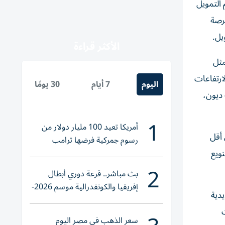
 التمويل
فرصة
يل.
الأكثر قراءة
مثل
ارتفاعات
اليوم
7 أيام
30 يومًا
التي تواجه أزمة ديون،
1
أمريكا تعيد 100 مليار دولار من
 أقل
رسوم جمركية فرضها ترامب
نويع
2
بث مباشر.. قرعة دوري أبطال
إفريقيا والكونفدرالية موسم 2026-
دية
2027
سعر الذهب في مصر اليوم