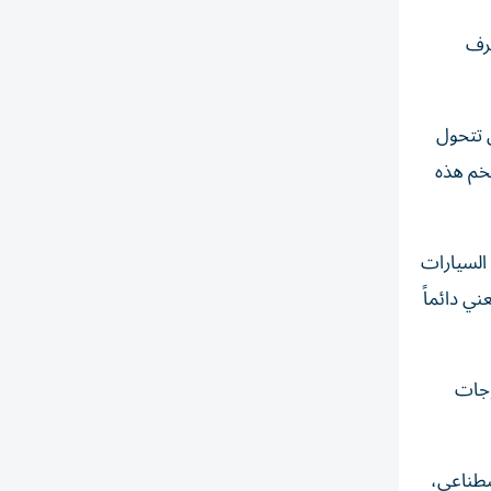
عرف
 أن تتحول
ضخم هذه
السيارات
ني دائماً
وجات
صطناعي،