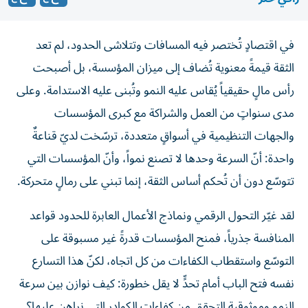
في اقتصادٍ تُختصر فيه المسافات وتتلاشى الحدود، لم تعد
الثقة قيمةً معنوية تُضاف إلى ميزان المؤسسة، بل أصبحت
رأس مالٍ حقيقياً يُقاس عليه النمو وتُبنى عليه الاستدامة. وعلى
مدى سنواتٍ من العمل والشراكة مع كبرى المؤسسات
والجهات التنظيمية في أسواقٍ متعددة، ترسّخت لديّ قناعةٌ
واحدة: أنّ السرعة وحدها لا تصنع نمواً، وأنّ المؤسسات التي
تتوسّع دون أن تُحكم أساس الثقة، إنما تبني على رمالٍ متحركة.
لقد غيّر التحول الرقمي ونماذج الأعمال العابرة للحدود قواعد
المنافسة جذرياً، فمنح المؤسسات قدرةً غير مسبوقة على
التوسّع واستقطاب الكفاءات من كل اتجاه، لكنّ هذا التسارع
نفسه فتح الباب أمام تحدٍّ لا يقل خطورة: كيف نوازن بين سرعة
النمو وموثوقية التحقق من كفاءات الكوادر التي نراهن عليها؟