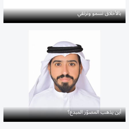
بالأخلاق نسمو ونرتقي
أين يذهب المصوّر المبدع؟