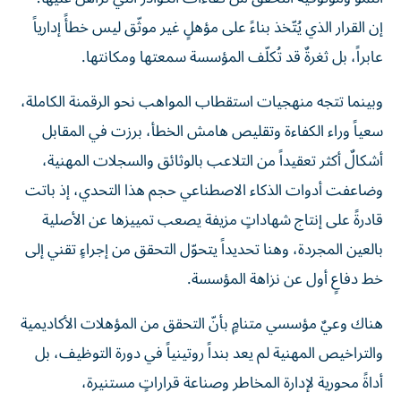
إن القرار الذي يُتّخذ بناءً على مؤهلٍ غير موثّق ليس خطأً إدارياً
عابراً، بل ثغرةٌ قد تُكلّف المؤسسة سمعتها ومكانتها.
وبينما تتجه منهجيات استقطاب المواهب نحو الرقمنة الكاملة،
سعياً وراء الكفاءة وتقليص هامش الخطأ، برزت في المقابل
أشكالٌ أكثر تعقيداً من التلاعب بالوثائق والسجلات المهنية،
وضاعفت أدوات الذكاء الاصطناعي حجم هذا التحدي، إذ باتت
قادرةً على إنتاج شهاداتٍ مزيفة يصعب تمييزها عن الأصلية
بالعين المجردة، وهنا تحديداً يتحوّل التحقق من إجراءٍ تقني إلى
خط دفاعٍ أول عن نزاهة المؤسسة.
هناك وعيٌ مؤسسي متنامٍ بأنّ التحقق من المؤهلات الأكاديمية
والتراخيص المهنية لم يعد بنداً روتينياً في دورة التوظيف، بل
أداةً محورية لإدارة المخاطر وصناعة قراراتٍ مستنيرة،