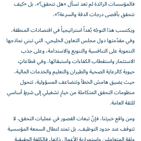
فالمؤسسات الرائدة لم تعد تسأل «هل نتحقق؟»، بل «كيف
نتحقق بأقصى درجات الدقة والسرعة؟».
ويكتسب هذا التوجّه بُعداً استراتيجياً في اقتصادات المنطقة،
وفي مقدّمتها دول مجلس التعاون الخليجي، التي تبني نماذجها
التنموية على التنافسية والتنويع والاستدامة، وعلى جذب
الاستثمار واستقطاب الكفاءات واستبقائها، وفي قطاعاتٍ
حيوية كالرعاية الصحية والطيران والتعليم والخدمات المالية،
حيث يضيق هامش الخطأ وتتضاعف المسؤولية، تتحول
منظومات التحقق المتكاملة من خيارٍ تشغيلي إلى شرطٍ أساسي
للثقة العامة.
ومن واقع خبرتنا، فإنّ تبعات القصور في عمليات التحقق، لا
تتوقف عند حدود التوظيف، بل تمتد لتطال السمعة المؤسسية
وثقة المتعاملين واستمرارية الأعمال ذاتها، فالكلفة الحقيقية