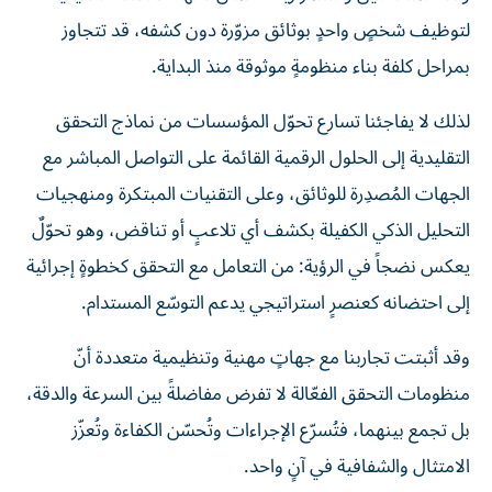
لتوظيف شخصٍ واحدٍ بوثائق مزوّرة دون كشفه، قد تتجاوز
بمراحل كلفة بناء منظومةٍ موثوقة منذ البداية.
لذلك لا يفاجئنا تسارع تحوّل المؤسسات من نماذج التحقق
التقليدية إلى الحلول الرقمية القائمة على التواصل المباشر مع
الجهات المُصدِرة للوثائق، وعلى التقنيات المبتكرة ومنهجيات
التحليل الذكي الكفيلة بكشف أي تلاعبٍ أو تناقض، وهو تحوّلٌ
يعكس نضجاً في الرؤية: من التعامل مع التحقق كخطوةٍ إجرائية
إلى احتضانه كعنصرٍ استراتيجي يدعم التوسّع المستدام.
وقد أثبتت تجاربنا مع جهاتٍ مهنية وتنظيمية متعددة أنّ
منظومات التحقق الفعّالة لا تفرض مفاضلةً بين السرعة والدقة،
بل تجمع بينهما، فتُسرّع الإجراءات وتُحسّن الكفاءة وتُعزّز
الامتثال والشفافية في آنٍ واحد.