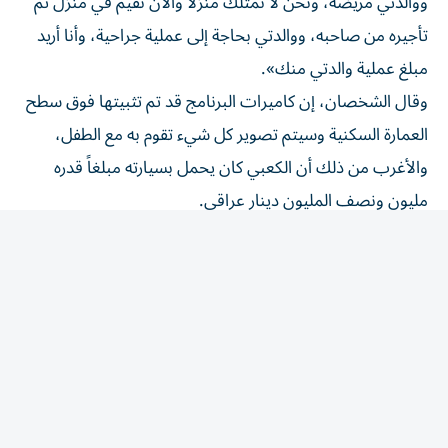
تأجيره من صاحبه، ووالدتي بحاجة إلى عملية جراحية، وأنا أريد
مبلغ عملية والدتي منك».
وقال الشخصان، إن كاميرات البرنامج قد تم تثبيتها فوق سطح
العمارة السكنية وسيتم تصوير كل شيء تقوم به مع الطفل،
والأغرب من ذلك أن الكعبي كان يحمل بسيارته مبلغاً قدره
مليون ونصف المليون دينار عراقي.
وعندما وصل الطفل قام الكعبي بإطلاق صرخة كبيرة: «الله أكبر»
وفتح أبواب سيارته من أجل أن يعطي المبلغ المذكور للطفل
على اعتبار أنه سيتم تعويضه بالمبلغ من صاحبي البرنامج، ولم
يكتف بذلك؛ بل طلب من الطفل أن يبقى في سيارته حتى
يجلب له الطعام والشراب بعد أن تعاطف مع حالته ومنظره.
لكن الطفل وبمجرد ابتعاد الكعبي عنه لأمتار عدة، استأجر سيارة
وهرب بالمبلغ، بينما اختفى الشخصان اللذان كانا يدعيان
تصوير البرنامج الإنساني المزعوم.