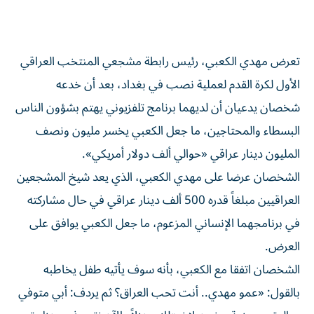
تعرض مهدي الكعبي، رئيس رابطة مشجعي المنتخب العراقي
الأول لكرة القدم لعملية نصب في بغداد، بعد أن خدعه
شخصان يدعيان أن لديهما برنامج تلفزيوني يهتم بشؤون الناس
البسطاء والمحتاجين، ما جعل الكعبي يخسر مليون ونصف
المليون دينار عراقي «حوالي ألف دولار أمريكي».
الشخصان عرضا على مهدي الكعبي، الذي يعد شيخ المشجعين
العراقيين مبلغاً قدره 500 ألف دينار عراقي في حال مشاركته
في برنامجهما الإنساني المزعوم، ما جعل الكعبي يوافق على
العرض.
الشخصان اتفقا مع الكعبي، بأنه سوف يأتيه طفل يخاطبه
بالقول: «عمو مهدي.. أنت تحب العراق؟ ثم يردف: أبي متوفي
ووالدتي مريضة، ونحن لا نمتلك منزلاً والآن نقيم في منزل تم