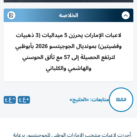
الخلاصه
لاعبات الإمارات يحرزن 5 ميداليات (3 ذهبيات
وفضيتين) بمونديال الجوجيتسو 2026 بأبوظبي
لترتفع الحصيلة إلى 57 مع تألق الحوسني
والهاشمي والكلباني
متابعات: «الخليج»
أحرزت لاعبات منتخب الإمارات الوطني للجوجيتسو، برعاية