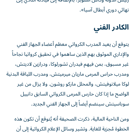
رئيس الدولة وكأس السوبر، بالإضافة إلى قيادته النادي إلى
نهائي دوري أبطال آسيا».
الكادر الفني
يتوقع أن يعيد المدرب الكرواتي معظم أعضاء الجهاز الفني
والإداري الموثوق بهم الذين ساهموا في تحقيق كرواتيا نجاحاً
غير مسبوق، بمن فيهم فيدران تشورلوكا، ودرازين لاديتش،
ومدرب حراس المرمى ماريان ميرميتش، ومدرب اللياقة البدنية
لوكا ميلانوفيتش، والمحلل ماركو روشون. ولا يزال من غير
الواضح ما إذا كان حارس المرمى الكرواتي السابق دانييل
سوباسيتش سينضم أيضاً إلى الجهاز الفني الجديد.
ومن الناحية المالية، ذكرت الصحيفة أنه يُتوقع أن تكون هذه
الخطوة مُجزية للغاية. وتشير وسائل الإعلام الكرواتية إلى أن