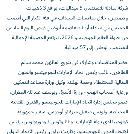
شركة مبادلة للاستثمار، 5 ميداليات، بواقع 3 ذهبيات
وفضيتين، خلال منافسات السيدات في فئة الكبار التي أقيمت
الخميس في مبادلة أرينا بالعاصمة أبوظبي ضمن اليوم السادس
من بطولة العالم للجوجيتسو 2026، لترتفع الحصيلة الإجمالية
للمنتخب الوطني إلى 57 ميدالية.
حضر المنافسات وشارك في تتويج الفائزين محمد سالم
الظاهري، نائب رئيس اتحاد الإمارات للجوجيتسو والفنون
القتالية المختلطة، وحصة تهلك، وكيل وزارة مساعد للتمكين
ورعاية أصحاب الهمم - وزارة الأسرة، ويوسف عبدالله البطران،
عضو مجلس إدارة اتحاد الإمارات للجوجيتسو والفنون القتالية
المختلطة، ولويس ميغيل ميرلانو أوجوس، سفير جمهورية
كولومبيا لدى دولة الإمارات، وبانايوتوس ثيودوربولوس، رئيس
الاتحاد الدولي للجوجيتسو، وكاريث براون، رئيس الاتحاد الدولي