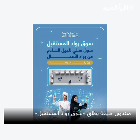
اقرأ المزيد
صندوق خليفة يطلق «سوق رواد المستقبل»