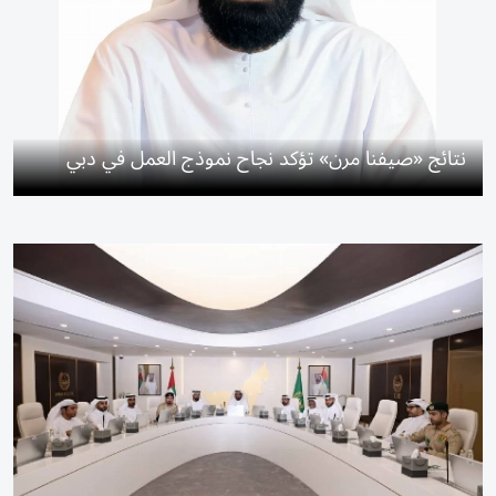
نتائج «صيفنا مرن» تؤكد نجاح نموذج العمل في دبي