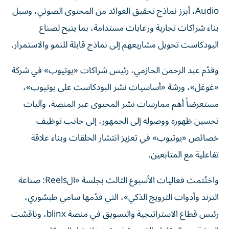
Audio، أبرز نماذج تحقيق العوائد من المحتوى الصوتي، وسبل
بناء شراكات تجارية ورعايات مستدامة، بما يتيح لصناع
البودكاست تحويل مشاريعهم إلى نماذج قابلة للنمو والاستمرار.
وقدّم عبد الرحمن الحازمي، رئيس شراكات «يوتيوب» في شركة
«غوغل»، ورشة «أساسيات نشر البودكاست على يوتيوب»،
مستعرضاً أهم ممارسات نشر المحتوى عبر المنصة، وآليات
تحسين ظهوره ووصوله إلى الجمهور، إلى جانب توظيف
خصائص «يوتيوب» في تعزيز انتشار الحلقات وبناء علاقة
تفاعلية مع المتابعين.
واختُتمت فعاليات الأسبوع الثالث بجلسة «الReels: صناعة
الترند وأدوات الترويج الذكي»، التي قدّمها سامي طبشوري،
رئيس قطاع الاستراتيجية والتسويق في منصة blinx، وناقشت