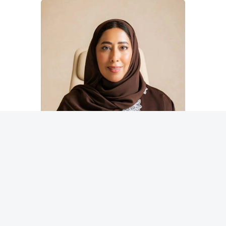
أعربت منى غانم المرّي، نائب الرئيس والعضو المنتدب
لمجلس دبي للإعلام، رئيسة نادي دبي للصحافة، رئيسة اللجنة
التنظيمية لقمة الإعلام العربي عن بالغ ترحيبها بالشراكة
المتجددة مع واحدة من أهم وأبرز المؤسسات الاقتصادية في
دبي؛ بل وعلى مستوى المنطقة والعالم، وهي موانئ دبي