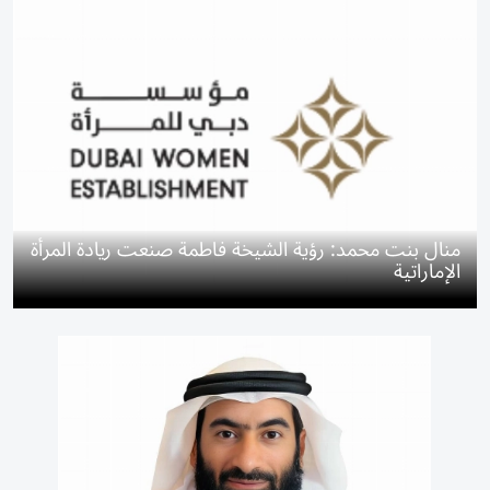
منال بنت محمد: رؤية الشيخة فاطمة صنعت ريادة المرأة
الإماراتية