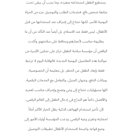
يستطيع الطفل استخدامه بمفرده، وما يجب أن يبقى تحت
متابعة شخص بالغ، فخدمات الطلب والتوصيل جزء من الحياة
اليومية للأسر، لكنها تحتاج إلى إشراف عند استخدامها من قبل
الأطفال، ليس فقط عند الاستلام، بل أيضاً عند التأكد من أن ما
يطلبونه مناسب لأعمارهم ويحافظ على سلامتهم. وأكدت
اليافعي أن مؤسسة سلامة الطفل تركز على تمكين الأسرة من
مواكبة هذه التفاصيل اليومية الجديدة. فالوقاية اليوم لا ترتبط
فقط بإبعاد الطفل عن الخطر، بل بتعليمه أن الخصوصية،
وبيانات الدفع، وعنوان المنزل، والتعامل مع الخدمات الرقمية،
كلها مسؤوليات تحتاج إلى وعي ونضج وإشراف مناسب لعمره.
والأفضل دائماً هو التدرّج في إدخال الطفل إلى العالم الرقمي،
لأن تأخير استخدام الهواتف الذكية يظل الخيار الأكثر أماناً
لحمايته وتعزيز وعيه الرقمي. ودعت المؤسسة أولياء الأمور إلى
وضع قواعد واضحة لاستخدام الأطفال تطبيقات التوصيل