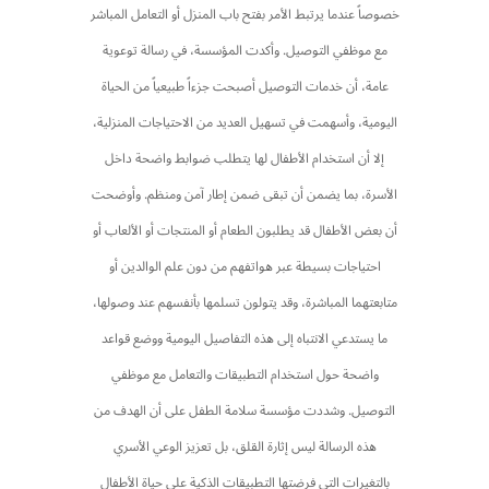
خصوصاً عندما يرتبط الأمر بفتح باب المنزل أو التعامل المباشر
مع موظفي التوصيل. وأكدت المؤسسة، في رسالة توعوية
عامة، أن خدمات التوصيل أصبحت جزءاً طبيعياً من الحياة
اليومية، وأسهمت في تسهيل العديد من الاحتياجات المنزلية،
إلا أن استخدام الأطفال لها يتطلب ضوابط واضحة داخل
الأسرة، بما يضمن أن تبقى ضمن إطار آمن ومنظم. وأوضحت
أن بعض الأطفال قد يطلبون الطعام أو المنتجات أو الألعاب أو
احتياجات بسيطة عبر هواتفهم من دون علم الوالدين أو
متابعتهما المباشرة، وقد يتولون تسلمها بأنفسهم عند وصولها،
ما يستدعي الانتباه إلى هذه التفاصيل اليومية ووضع قواعد
واضحة حول استخدام التطبيقات والتعامل مع موظفي
التوصيل. وشددت مؤسسة سلامة الطفل على أن الهدف من
هذه الرسالة ليس إثارة القلق، بل تعزيز الوعي الأسري
بالتغيرات التي فرضتها التطبيقات الذكية على حياة الأطفال