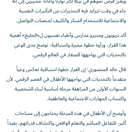
ويعزز فرص نموهم في بيئة أكثر توازناً وأماناً. مشيرين إلى أنه
جاء في وقت تتزايد فيه التحذيرات من التأثيرات النفسية
والاجتماعية للاستخدام المبكر والكثيف لمنصات التواصل.
أكد تربويون ومديرو مدارس وأطباء نفسيون ل«الخليج» أهمية
هذا القرار، ورأوه خطوة مميزة واستباقية، توضح مدى الوعي
بالتحديات التي يواجهها الصغار في العالم الرقمي.
قال خالد المنصوري: إن القرار خطوة استباقية تعكس وعياً
متقدماً بالتحديات التي يواجهها الأطفال في العصر الرقمي. لأن
السنوات الأولى من المراهقة مرحلة أساسية لبناء الشخصية
واكتساب المهارات الاجتماعية والعاطفية.
وأوضح أن الأطفال في هذه المرحلة يحتاجون إلى مساحات
أكبر، للتفاعل المباشر والتعلم الواقعي واكتشاف قدراتهم، بعيداً