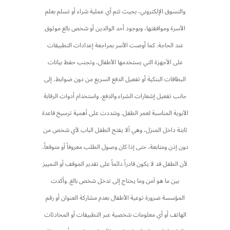
والتسوق الإلكتروني، بحيث تتم أي عملية شراء أو تسلم بعلم
الأسرة وموافقتها، وبوجود أحد الوالدين أو شخص بالغ موثوق
عند الحاجة. كما أوصت الأسر بمراجعة إعدادات التطبيقات
على الأجهزة التي يستخدمها الأطفال، وتجنب حفظ بيانات
البطاقات البنكية أو تفعيل الدفع السريع من دون ضوابط، إلى
جانب تفعيل إشعارات الشراء والدفع، واستخدام أدوات الرقابة
الأبوية المناسبة لعمر الطفل. وشددت على أهمية ترسيخ قاعدة
ثابتة داخل المنزل، وهي ألا يفتح الطفل الباب لأي شخص من
دون إذن ومتابعة، حتى إذا كان وصول الطلب معروفاً أو متوقعاً،
لأن الطفل قد لا يكون قادراً دائماً على تقدير الموقف أو التمييز
بين ما هو آمن وما يحتاج إلى تدخل شخص بالغ. وأكدت
المؤسسة ضرورة توعية الأطفال بعدم مشاركة العنوان أو رقم
الهاتف أو أي معلومات شخصية عبر التطبيقات أو المحادثات