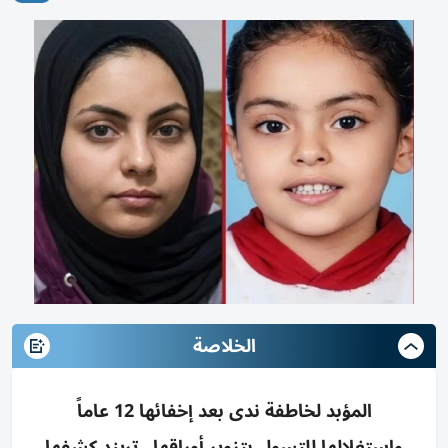
الخلاصة
المؤبد لخاطفة ندى بعد إخفائها 12 عاماً
واستغلالها للتسول بتزوير أوراقها.. تريند كشفها