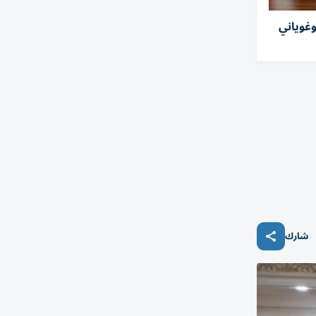
وغوياني
شارك