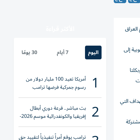
الأكثر قراءة
 العراق
بية إلى
اليوم
7 أيام
30 يومًا
كلتا
1
أمريكا تعيد 100 مليار دولار من
ت
رسوم جمركية فرضها ترامب
هداف التي
2
بث مباشر.. قرعة دوري أبطال
إفريقيا والكونفدرالية موسم 2026-
مشتركة
2027
ترامب يوقع أمراً تنفيذياً لتقييد حق