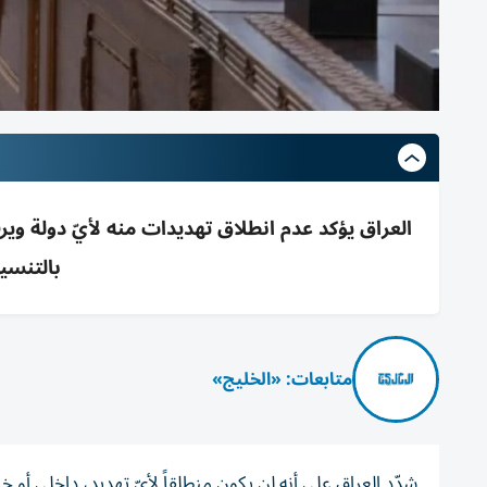
العراق يؤكد عدم انطلاق تهديدات منه لأيّ دولة وير
بالتنسي
متابعات: «الخليج»
شدّد العراق على أنه لن يكون منطلقاً لأيّ تهديد، داخلي أو خا