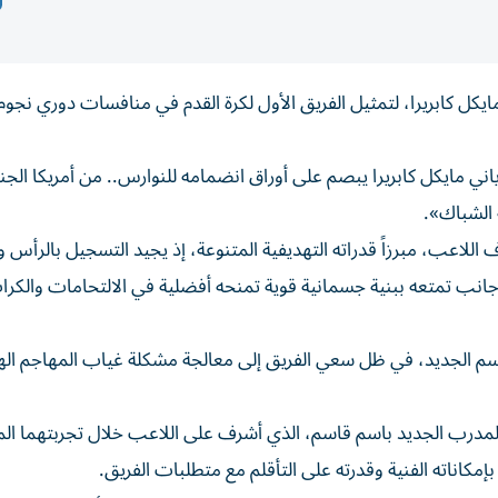
مايكل كابريرا، لتمثيل الفريق الأول لكرة القدم في منافسات دوري نجوم
اني مايكل كابريرا يبصم على أوراق انضمامه للنوارس.. من أمريكا الجنو
 الشباك».
اللاعب، مبرزاً قدراته التهديفية المتنوعة، إذ يجيد التسجيل بالرأس وب
جانب تمتعه ببنية جسمانية قوية تمنحه أفضلية في الالتحامات والكرا
الموسم الجديد، في ظل سعي الفريق إلى معالجة مشكلة غياب المهاجم ال
ن المدرب الجديد باسم قاسم، الذي أشرف على اللاعب خلال تجربتهما ال
كاناته الفنية وقدرته على التأقلم مع متطلبات الفريق.