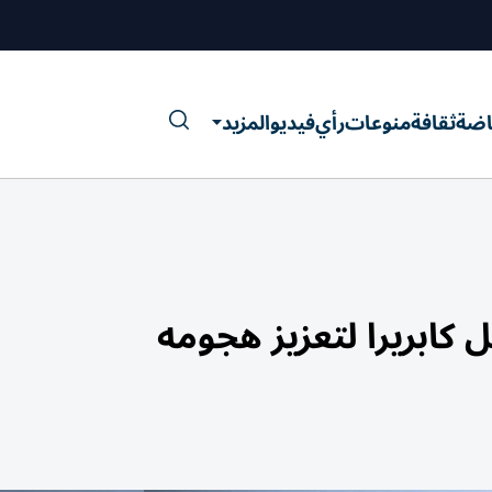
اضة
ثقافة
منوعات
رأي
فيديو
المزيد
ل كابريرا لتعزيز هجومه