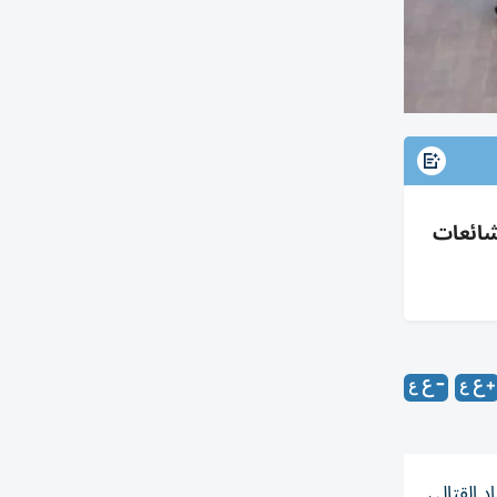
لشائعات
د القتالي