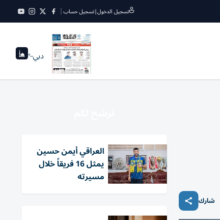
تسجيل الدخول
|
تسجيل حساب
دبي
--°
نرشح لكم
العراقي أيمن حسين
يمثل 16 فريقاً خلال
مسيرته
شارك