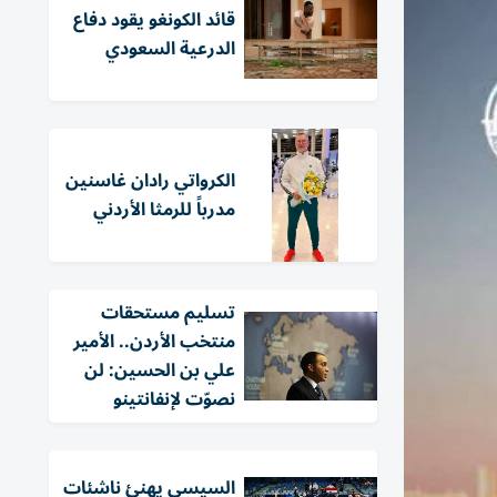
قائد الكونغو يقود دفاع
الدرعية السعودي
الكرواتي رادان غاسنين
مدرباً للرمثا الأردني
تسليم مستحقات
منتخب الأردن.. الأمير
علي بن الحسين: لن
نصوّت لإنفانتينو
السيسي يهنئ ناشئات