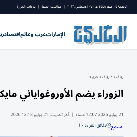
الجمعة ٢٤ صفر ١٤٤٨ ه - ٠٧ أغسطس ٢٠٢٦
|
مواقيت الصلاة
|
درجات الحرارة
الإمارات
عرب وعالم
اقتصاد
ري
رياضة
/
رياضة عربية
الزوراء يضم الأوروغواياني مايك
21 يونيو 2026 12:07 مساء
|
آخر تحديث:
21 يونيو 12:18 2026
دقائق القراءة - 1
استمع