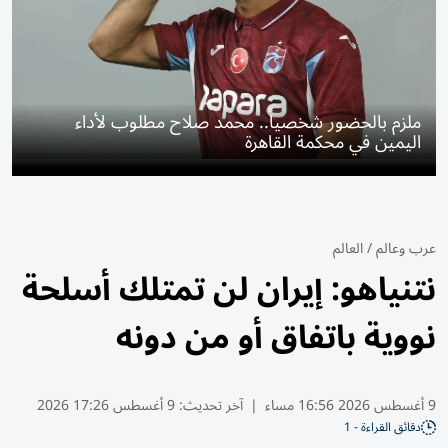
ملزم بالحضور شخصياً.. محمد صلاح مطلوب لأداء
اليمين في محكمة القاهرة
عرب وعالم
/
العالم
نتنياهو: إيران لن تمتلك أسلحة
نووية باتفاق أو من دونه
9 أغسطس 2026 16:56 مساء
|
آخر تحديث:
9 أغسطس 17:26 2026
دقائق القراءة - 1