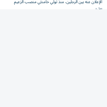
الأعلى.
وأفادت التقارير بأن خامنئي لحقت ‌به إصابات خطرة في الهجوم
الذي وقع في 28 فبراير ‌/ شباط، وأودى بحياة والده علي
خامنئي في اليوم الأول من الحرب الأمريكية الإسرائيلية على
إيران.
وكان مجتبى يتجنب الظهور العلني قبل ‌أن يصبح ‌المرشد
الإيراني. وقال قاسم قريشي نائب ⁠قائد قوات الباسيج، إن
لقطات مصورة ‌ووثائق أخرى تُظهر خامنئي بين الناس، وفي
الشوارع، وكذلك خلال اجتماعات مع قادة القوات المسلحة،
ستنشر ⁠في المستقبل.
المقالة التالية