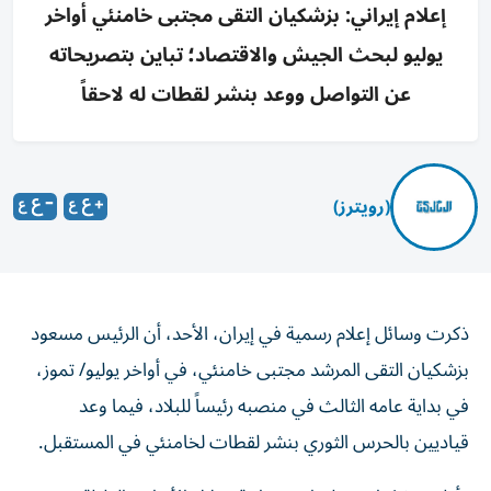
إعلام إيراني: بزشكيان التقى مجتبى خامنئي أواخر
يوليو لبحث الجيش والاقتصاد؛ تباين بتصريحاته
عن التواصل ووعد بنشر لقطات له لاحقاً
(رويترز)
ذكرت وسائل إعلام رسمية في إيران، الأحد، أن الرئيس مسعود
بزشكيان التقى المرشد مجتبى خامنئي، في أواخر يوليو/ تموز،
في بداية عامه الثالث في ⁠منصبه رئيساً للبلاد، فيما وعد
قياديين بالحرس الثوري بنشر ‌لقطات لخامنئي في المستقبل.
وأدلى بزشكيان بتعليقات متباينة، خلال الأسابيع القليلة