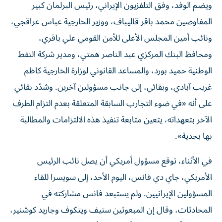
ويضم الوفد، وفق التلفزيون الإيراني، رئيس البرلمان كبير
المفاوضين محمد باقر قاليباف، ووزير الخارجية عباس عراقجي،
ونائب أمين المجلس الأعلى للأمن القومي علي باقري،
ومحافظ البنك المركزي عبد الناصر همتي، ومدير شركة النفط
الوطنية حميد بورد، والمساعد القانوني لوزارة الخارجية كاظم
غريب آبادي، وبقائي، إلى جانب مسؤولين آخرين. وشدّد بقائي
على أنه «في ضوء التجارب السابقة المتعلقة بعدم التزام الطرف
الآخر بتعهداته، يتعين متابعة تنفيذ هذه الالتزامات والمطالبة
بها بجدية».
في الأثناء، توقع مسؤول أمريكي أن يصل نائب الرئيس
الأمريكي، جاي دي فانس، اليوم الأحد، إلى سويسرا للقاء
المسؤولين الإيرانيين. ولم يستبعد فانس مشاركته في
المحادثات، وقال إن المبعوثين ستيف ويتكوف وجاريد كوشنير،