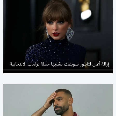
إزالة أغان لتايلور سويفت نشرتها حملة ترامب الانتخابية