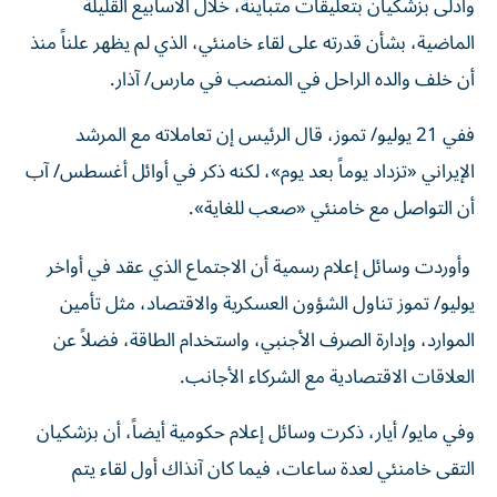
الماضية، بشأن قدرته على لقاء خامنئي، الذي لم يظهر علناً ‌منذ
أن خلف والده الراحل في المنصب في مارس/ آذار.
ففي ⁠21 يوليو/ تموز، قال الرئيس إن تعاملاته مع المرشد
الإيراني «تزداد يوماً بعد يوم»، لكنه ذكر في أوائل أغسطس/ آب
أن التواصل مع خامنئي «صعب للغاية».
وأوردت وسائل إعلام رسمية أن الاجتماع الذي عقد في أواخر
يوليو/ تموز تناول الشؤون العسكرية والاقتصاد، مثل تأمين
الموارد، وإدارة الصرف الأجنبي، واستخدام الطاقة، ‌فضلاً عن
العلاقات الاقتصادية مع الشركاء الأجانب.
وفي مايو/ أيار، ذكرت وسائل إعلام حكومية أيضاً، أن بزشكيان
التقى خامنئي لعدة ⁠ساعات، فيما كان آنذاك أول لقاء يتم
الإعلان عنه بين الرجلين، منذ تولي خامنئي منصب الزعيم