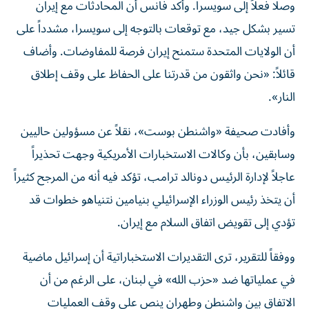
وصلا فعلاً إلى سويسرا. وأكد فانس أن المحادثات مع إيران
تسير بشكل جيد، مع توقعات بالتوجه إلى سويسرا، مشدداً على
أن الولايات المتحدة ستمنح إيران فرصة للمفاوضات. وأضاف
قائلاً: «نحن واثقون من قدرتنا على الحفاظ على وقف إطلاق
النار».
وأفادت صحيفة «واشنطن بوست»، نقلاً عن مسؤولين حاليين
وسابقين، بأن وكالات الاستخبارات الأمريكية وجهت تحذيراً
عاجلاً لإدارة الرئيس دونالد ترامب، تؤكد فيه أنه من المرجح كثيراً
أن يتخذ رئيس الوزراء الإسرائيلي بنيامين نتنياهو خطوات قد
تؤدي إلى تقويض اتفاق السلام مع إيران.
ووفقاً للتقرير، ترى التقديرات الاستخباراتية أن إسرائيل ماضية
في عملياتها ضد «حزب الله» في لبنان، على الرغم من أن
الاتفاق بين واشنطن وطهران ينص على وقف العمليات