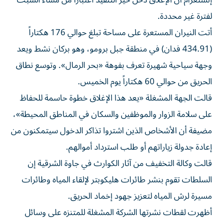
إنستغرام أن الإغلاق دخل حيز ⁠التنفيذ اعتباراً من مساء السبت
لفترة غير محددة.
أتت النيران المستعرة على مساحة تبلغ حوالي 176 هكتاراً
(434.91 فدان) في منطقة جبل برومو، وهو بركان نشط ويعد
وجهة ​سياحية شهيرة تعرف بفوهة «بحر الرمال». وتوسع نطاق
‌الحريق من حوالي 60 هكتاراً يوم الخميس.
قالت الجهة المشغلة «يعد هذا الإغلاق خطوة حاسمة للحفاظ
⁠على سلامة الزوار والموظفين والسكان في المناطق المحيطة»،
مضيفة أن الأشخاص الذين اشتروا تذاكر الدخول سيتمكنون ​من
‌إعادة جدولة زياراتهم أو طلب استرداد أموالهم.
‌قالت وكالة التخفيف من آثار الكوارث في جاوة الشرقية إن
السلطات تقوم بنشر طائرات هليكوبتر لإلقاء ‌المياه وطائرات
‌مسيرة لرش المياه لتعزيز ⁠جهود إخماد الحريق.
أظهرت لقطات ‌نشرتها الشركة المشغلة للمتنزه على وسائل