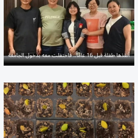
أنقذها طفلة قبل 16 عاماً.. فاحتفلت معه بدخول الجامعة