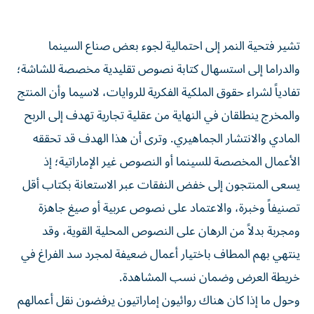
تشير فتحية النمر إلى احتمالية لجوء بعض صناع السينما
والدراما إلى استسهال كتابة نصوص تقليدية مخصصة للشاشة؛
تفادياً لشراء حقوق الملكية الفكرية للروايات، لاسيما وأن المنتج
والمخرج ينطلقان في النهاية من عقلية تجارية تهدف إلى الربح
المادي والانتشار الجماهيري. وترى أن هذا الهدف قد تحققه
الأعمال المخصصة للسينما أو النصوص غير الإماراتية؛ إذ
يسعى المنتجون إلى خفض النفقات عبر الاستعانة بكتاب أقل
تصنيفاً وخبرة، والاعتماد على نصوص عربية أو صيغ جاهزة
ومجربة بدلاً من الرهان على النصوص المحلية القوية، وقد
ينتهي بهم المطاف باختيار أعمال ضعيفة لمجرد سد الفراغ في
خريطة العرض وضمان نسب المشاهدة.
وحول ما إذا كان هناك روائيون إماراتيون يرفضون نقل أعمالهم