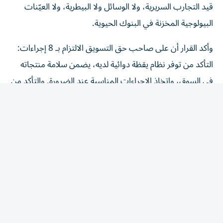
قيد التجارب السريرية، ولا الوسائل ولا البيطرية، ولا العيّنات
البيولوجية المخزنة في البنوك الحيوية.
وأكد القرار أن على صاحب حق التسويق الالتزام بـ 8 إجراءات:
التأكد من توفر نظام يقظة دوائية لديه، يضمن سلامة منتجاته
في السوق، واتخاذ الإجراءات المناسبة عند الضرورة. والتأكد من
أن جميع المعلومات المرتبطة بتوازن المنافع والمخاطر للمنتج
الطبي، تُبلّغ إلى الوحدة التنظيمية، وفق الضوابط والشروط
الواردة في الدليل. وإنشاء نظام لجمع التقارير المتعلقة بالآثار
المعاكسة المشتبه فيها الخاصة بمنتجاته المتداولة، وتسجيلها
والإبلاغ عنها مع الالتزام بتشريعات حماية البيانات. ووضع
أنظمة لتتبع تقارير الآثار المعاكسة ومتابعتها مع الالتزام
بالتشريعات المعمول بها والمتعلقة بحماية البيانات، الاحتفاظ
ببيانات اليقظة الدوائية وتقارير السلامة المتعلقة بكل منتج