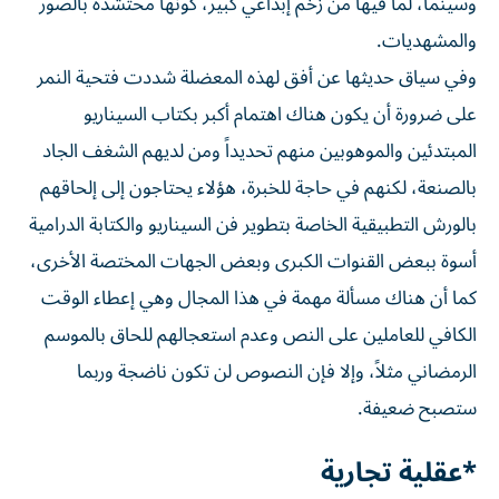
وسينما، لما فيها من زخم إبداعي كبير، كونها محتشدة بالصور
والمشهديات.
وفي سياق حديثها عن أفق لهذه المعضلة شددت فتحية النمر
على ضرورة أن يكون هناك اهتمام أكبر بكتاب السيناريو
المبتدئين والموهوبين منهم تحديداً ومن لديهم الشغف الجاد
بالصنعة، لكنهم في حاجة للخبرة، هؤلاء يحتاجون إلى إلحاقهم
بالورش التطبيقية الخاصة بتطوير فن السيناريو والكتابة الدرامية
أسوة ببعض القنوات الكبرى وبعض الجهات المختصة الأخرى،
كما أن هناك مسألة مهمة في هذا المجال وهي إعطاء الوقت
الكافي للعاملين على النص وعدم استعجالهم للحاق بالموسم
الرمضاني مثلاً، وإلا فإن النصوص لن تكون ناضجة وربما
ستصبح ضعيفة.
*عقلية تجارية