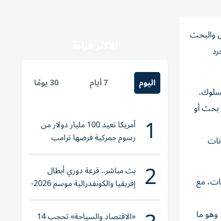
ق والبحث
الأكثر قراءة
رد
اليوم
7 أيام
30 يومًا
لسلوك.
 بحث أو
1
أمريكا تعيد 100 مليار دولار من
رسوم جمركية فرضها ترامب
نات
2
بث مباشر.. قرعة دوري أبطال
ات، مع
إفريقيا والكونفدرالية موسم 2026-
2027
وهو ما
«الاقتصاد والسياحة» تحجب 14