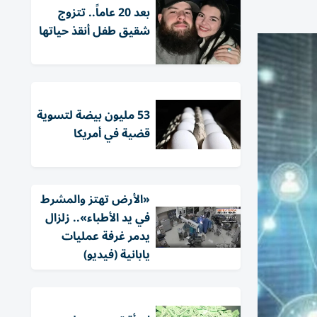
بعد 20 عاماً.. تتزوج
شقيق طفل أنقذ حياتها
53 مليون بيضة لتسوية
قضية في أمريكا
«الأرض تهتز والمشرط
في يد الأطباء».. زلزال
يدمر غرفة عمليات
يابانية (فيديو)