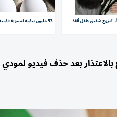
2 عاماً.. تتزوج شقيق طفل أنقذ
53 مليون بيضة لتسوية قضية في أمريكا
 بالاعتذار بعد حذف فيديو لمودي