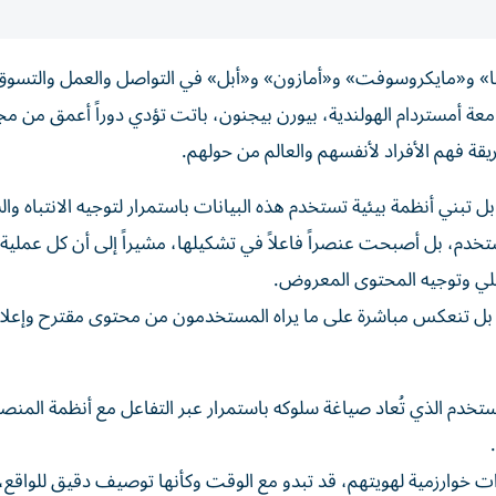
تا» و«مايكروسوفت» و«أمازون» و«أبل» في التواصل والعمل والتسو
جامعة أمستردام الهولندية، بيورن بيجنون، باتت تؤدي دوراً أعمق من مج
ة فهم الأفراد لأنفسهم والعالم من حولهم.
 بل تبني أنظمة بيئية تستخدم هذه البيانات باستمرار لتوجيه الانتباه وا
تخدم، بل أصبحت عنصراً فاعلاً في تشكيلها، مشيراً إلى أن كل عملية
قبلي وتوجيه المحتوى المعروض.
، بل تنعكس مباشرة على ما يراه المستخدمون من محتوى مقترح وإعلا
خدم الذي تُعاد صياغة سلوكه باستمرار عبر التفاعل مع أنظمة المنص
خوارزمية لهويتهم، قد تبدو مع الوقت وكأنها توصيف دقيق للواقع، 