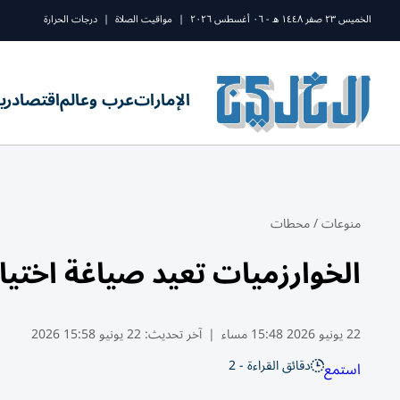
الخميس ٢٣ صفر ١٤٤٨ ه - ٠٦ أغسطس ٢٠٢٦
|
مواقيت الصلاة
|
درجات الحرارة
الإمارات
عرب وعالم
اقتصاد
ري
منوعات
/
محطات
الخوارزميات تعيد صياغة اختيار
22 يونيو 2026 15:48 مساء
|
آخر تحديث:
22 يونيو 15:58 2026
دقائق القراءة - 2
استمع