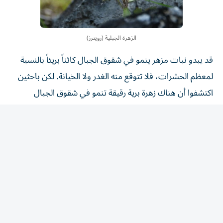
الزهرة الجبلية (رويترز)
قد يبدو نبات مزهر ينمو في شقوق الجبال كائناً بريئاً بالنسبة
لمعظم الحشرات، فلا تتوقع منه الغدر ولا الخيانة. لكن باحثين
اكتشفوا أن هناك زهرة برية رقيقة تنمو في شقوق الجبال
الصخرية بجنوب غرب الصين تجتذب ‌فرائسها إلى شعيراتها
اللزجة، ثم تهضم أجسادها وتمتص العناصر الغذائية منها.
وقد أصبحت هذه الزهرة، التي تحمل الاسم ​العلمي
«ساكسيفراجا كانديلابروم»، أول نبات ⁠في مجموعته يتم التأكد
من أنه آكل للحوم. وتنتمي الزهرة إلى مجموعة نباتية ‌تسمى
«ساكسيفراجاليس» تضم أكثر من 2000 نوع.
ينمو ‌هذا النبات على جدران صخرية فقيرة بالمغذيات في هضبة
تشينغهاي-التبت وجبال هنجدوان في الصين، وتمتد مناطق