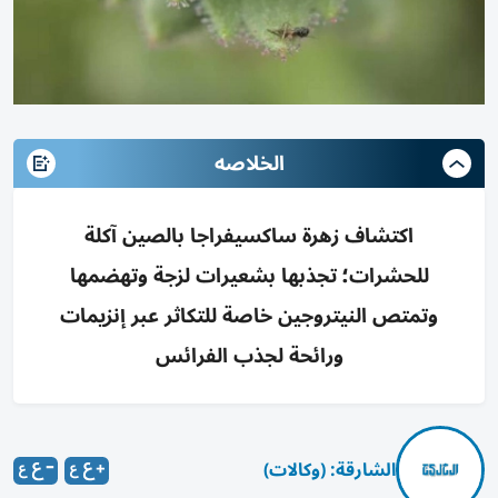
الخلاصه
اكتشاف زهرة ساكسيفراجا بالصين آكلة
للحشرات؛ تجذبها بشعيرات لزجة وتهضمها
وتمتص النيتروجين خاصة للتكاثر عبر إنزيمات
ورائحة لجذب الفرائس
الشارقة: (وكالات)