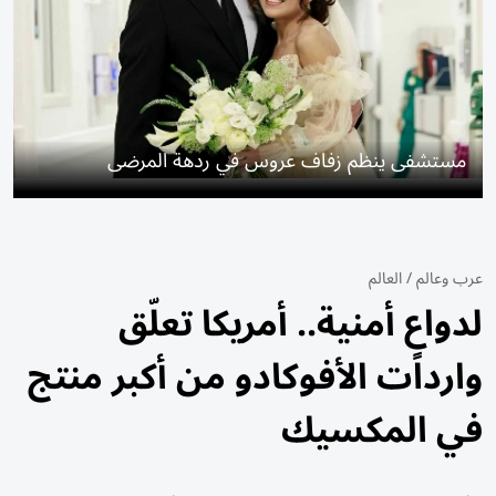
مستشفى ينظم زفاف عروس في ردهة المرضى
عرب وعالم
/
العالم
لدواعٍ أمنية.. أمريكا تعلّق
واردات الأفوكادو من أكبر منتج
في المكسيك