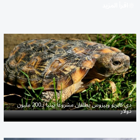
اقرأ المزيد
دي كابريو وبيزوس يطلقان مشروعاً بيئياً بـ200 مليون
دولار