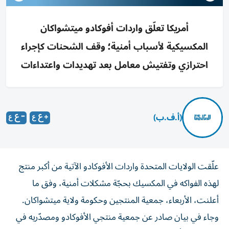
أمريكا تعلّق واردات أفوكادو ميتشواكان
المكسيكية لأسباب أمنية؛ وقف الشحنات كإجراء
احترازي وتفتيش معامل بعد تهديدات واعتداءات
(أ.ف.ب)
علّقت الولايات المتحدة واردات الأفوكادو الآتية من أكبر منتج
لهذه الفواكه في المكسيك بحجّة مشكلات أمنية، وفق ما
أعلنت، الأربعاء، جمعية المنتجين وحكومة ولاية ميتشواكان.
وجاء في بيان صادر عن جمعية منتجي الأفوكادو ومصدّريه في