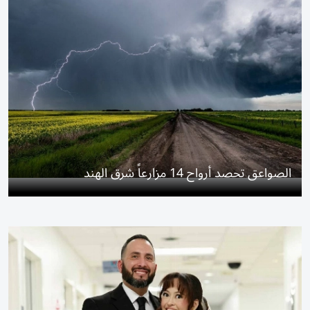
الصواعق تحصد أرواح 14 مزارعاً شرق الهند