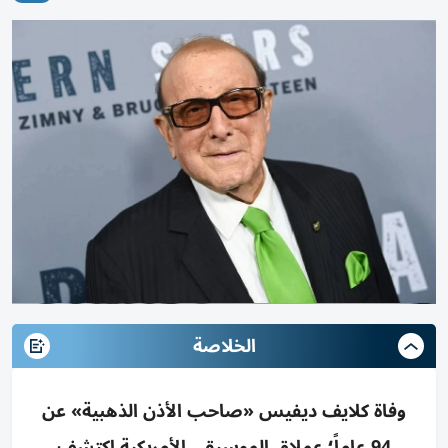
الخلاصة
وفاة كلايف ديفيس «صاحب الأذن الذهبية» عن
94 عاماً؛ عملاق الموسيقى الأمريكية اكتشف