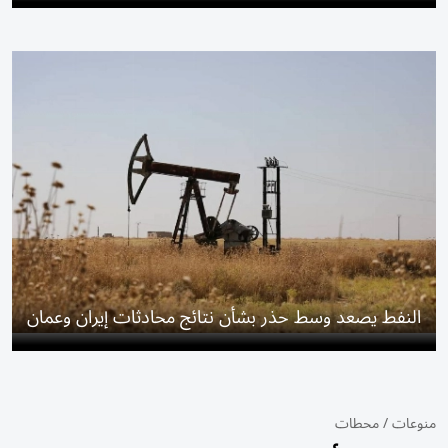
النفط يصعد وسط حذر بشأن نتائج محادثات إيران وعمان
منوعات
/
محطات