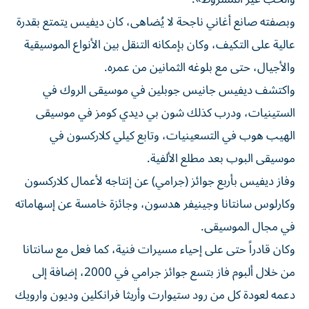
وبصفته ⁠صانع أغاني ناجحة لا يُضاهى، كان ديفيس يتمتع بقدرة
عالية على التكيف، وكان بإمكانه التنقل بين الأنواع الموسيقية
والأجيال، حتى مع ​بلوغه ‌الثمانين من عمره.
واكتشف ديفيس جانيس جوبلين في موسيقى ‌الروك في
الستينيات، ودرب كذلك شون بي ديدي كومز في موسيقى
الهيب هوب في التسعينيات، وتابع كيلي كلاركسون في
موسيقى البوب ‌بعد مطلع ‌الألفية.
وفاز ديفيس بأربع جوائز (جرامي) ⁠عن إنتاجه لأعمال كلاركسون
وكارلوس سانتانا وجينيفر هدسون، ‌وجائزة خامسة عن إسهاماته
في مجال الموسيقى.
وكان قادراً حتى على إحياء مسيرات فنية، كما فعل مع ⁠سانتانا
من خلال ألبوم فاز بتسع جوائز ​جرامي في 2000، إضافة إلى
دعمه لعودة كل من رود ستيوارت وأريثا فرانكلين وديون وارويك