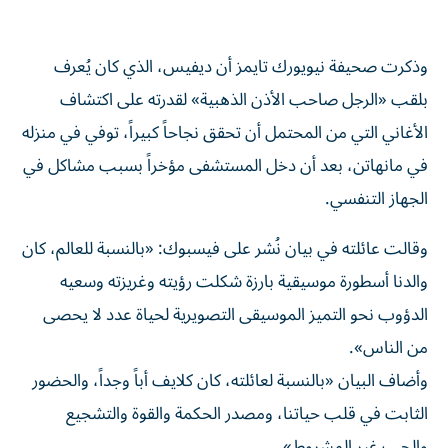
وذكرت صحيفة نيويورك تايمز أن ديفيس، الذي كان ‌يُعرف
بلقب «الرجل صاحب الأذن الذهبية» لقدرته على اكتشاف
الأغاني ⁠التي من المحتمل أن تحقق نجاحاً كبيراً، توفي في منزله
في مانهاتن، بعد أن دخل المستشفى مؤخراً بسبب مشاكل في
الجهاز التنفسي.
وقالت عائلته في بيان نُشر على فيسبوك: «بالنسبة للعالم، كان
والدنا أسطورة موسيقية بارزة شكلت رؤيته وغريزته وسعيه
الدؤوب ​نحو التميز الموسيقى التصويرية لحياة عدد لا يحصى
من ‌الناس».
وأضاف البيان «بالنسبة لعائلته، كان كلايف أباً وجداً، والحضور
الثابت في قلب حياتنا، ومصدر الحكمة والقوة والتشجيع
والحب غير المشروط».