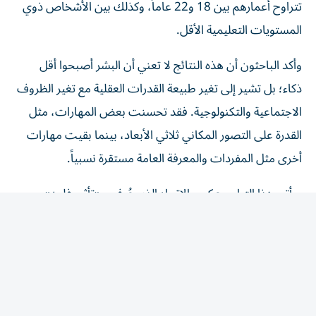
المستويات التعليمية الأقل.
وأكد الباحثون أن هذه النتائج لا تعني أن البشر أصبحوا أقل
ذكاء؛ بل تشير إلى تغير طبيعة القدرات العقلية مع تغير الظروف
الاجتماعية والتكنولوجية. فقد تحسنت بعض المهارات، مثل
القدرة على التصور المكاني ثلاثي الأبعاد، بينما بقيت مهارات
أخرى مثل المفردات والمعرفة العامة مستقرة نسبياً.
ويأتي هذا التراجع عكس الاتجاه الذي عُرف بـ«تأثير فلين»،
حيث ارتفع متوسط درجات الذكاء لعقود بسبب عوامل مثل
تحسن التعليم والتغذية وتعقيد البيئة المحيطة بالإنسان.
ولم تحدد الدراسة سبباً مباشراً لهذا الانخفاض، لكنها أشارت
إلى أن بدايته تزامنت مع انتشار الهواتف الذكية والمحتوى
الرقمي السريع، ما أثار تساؤلات حول تأثير أنماط الاستهلاك