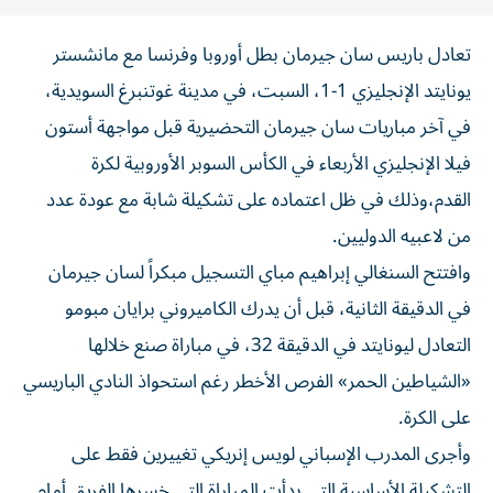
تعادل باريس سان جيرمان بطل أوروبا وفرنسا مع مانشستر
يونايتد الإنجليزي 1-1، السبت، في مدينة غوتنبرغ السويدية،
في آخر مباريات سان جيرمان التحضيرية قبل مواجهة أستون
فيلا الإنجليزي الأربعاء في الكأس السوبر الأوروبية لكرة
القدم،وذلك في ظل اعتماده على تشكيلة شابة مع عودة عدد
من لاعبيه الدوليين.
وافتتح السنغالي إبراهيم مباي التسجيل مبكراً لسان جيرمان
في الدقيقة الثانية، قبل أن يدرك الكاميروني برايان مبومو
التعادل ليونايتد في الدقيقة 32، في مباراة صنع خلالها
«الشياطين الحمر» الفرص الأخطر رغم استحواذ النادي الباريسي
على الكرة.
وأجرى المدرب الإسباني لويس إنريكي تغييرين فقط على
التشكيلة الأساسية التي بدأت المباراة التي خسرها الفريق أمام