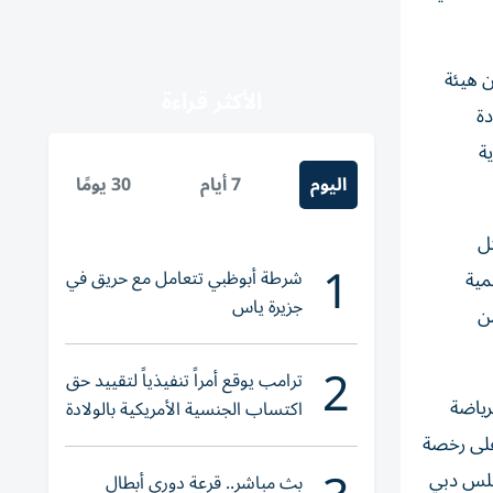
)، وهو عيادة معتمدة من هيئة
الأكثر قراءة
دة
ة
اليوم
7 أيام
30 يومًا
ل
1
شرطة أبوظبي تتعامل مع حريق في
مية
جزيرة ياس
ن
2
ترامب يوقع أمراً تنفيذياً لتقييد حق
صة في مجالات الرياضة
اكتساب الجنسية الأمريكية بالولادة
للحصول على رخصة
جلس دبي
بث مباشر.. قرعة دوري أبطال