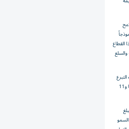
مة
 ملامح
وذجاً
ا القطاع
 والسلع
التبرع
بالدم المنتظمة، إلى جانب الحضور القوي لثقافة جودة الحياة الجسدية والنفسية داخل مجتمعه، حيث يضم حالياً 11 استوديو لليوغا و11
لغ
احب السمو