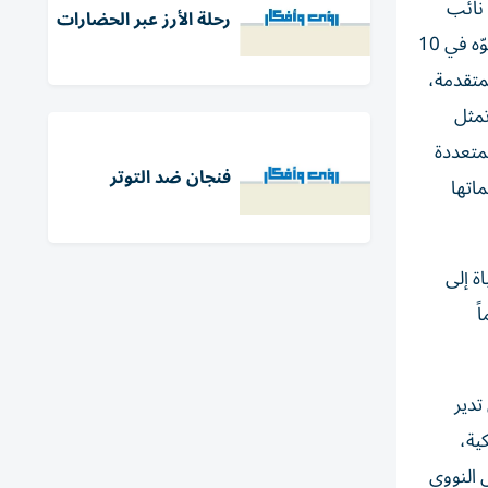
 نائب
رحلة الأرز عبر الحضارات
رئيس الدولة رئيس مجلس الوزراء حاكم دبي، رعاه الله، الذي وجّه بإنشاء «سلطة دبي للديمومة الصحية» بموجب قانون أصدره سموّه في 10
لمتقدمة،
تمثل
لمتعددة
فنجان ضد التوتر
اتها
ة إلى
ً
لتي تدير
ية،
 النووي