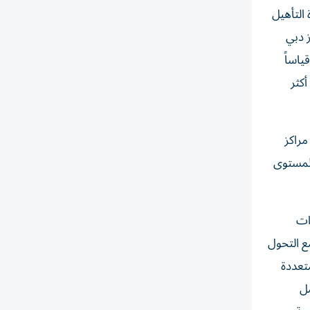
التأهيل
ز دبي
ياساً
كثر
مراكز
المستوى
ات
ع التحول
متعددة
مل