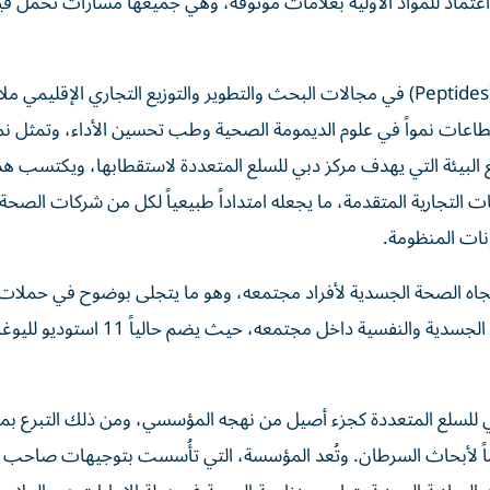
تماد للمواد الأولية بعلامات موثوقة، وهي جميعها مسارات تحمل قي
وبالنظر إلى المستقبل، يعكس التوجه نحو إدخال الببتيدات (Peptides) في مجالات البحث والتطوير والتوزيع التجاري الإقليمي
لقطاعات نمواً في علوم الديمومة الصحية وطب تحسين الأداء، وتمثل نم
مع البيئة التي يهدف مركز دبي للسلع المتعددة لاستقطابها، ويكتسب هذ
ات التجارية المتقدمة، ما يجعله امتداداً طبيعياً لكل من شركات الصحة
ونات المنظومة.
 تجاه الصحة الجسدية لأفراد مجتمعه، وهو ما يتجلى بوضوح في حملات 
ي للسلع المتعددة كجزء أصيل من نهجه المؤسسي، ومن ذلك التبرع بمب
 درهم إماراتي لمؤسسة الجليلة في عام 2022 دعماً لأبحاث السرطان. وتُعد المؤسسة، التي تأُسست بتوجيهات ص