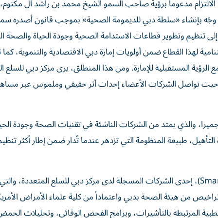
 الالتزام مدعوماً برؤية صاحب السمو الشيخ محمد بن راشد آل مكتوم،
داً يهدف إلى تنظيم وتطوير قطاعات الاستدامة الصحية وجودة الحياة والصحة ا
مية لهذا القطاع ضمن أولويات إمارة دبي الاقتصادية والتنموية، كما 
 الرؤية المستقبلية للإمارة. ومن هذا المنطلق، يرى مركز دبي للسلع ا
ي، حيث تواصل الشركات الأعضاء إحداث أثر حقيقي وملموس عبر مساهم
يرا، والذي يمتد من الشركات الناشئة في تقنيات الصحة وجودة الحيا
هيل، طبيعة المنظومة التي تزدهر عندما تُدار ضمن إطار أكثر تنظيما
ومن أبرز الأمثلة على ذلك شركة «سمارت سالم» (Smart Salem)، إحدى الشركات المسجلة لدى مركز دبي للسلع المتعددة، وا
خيص من هيئة الصحة بدبي واعتماداً من كلية علماء الأمراض الأمريك
ية المرتبطة بالتأشيرات، وبرامج الفحص الوقائي، وتحليلات الحمض