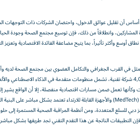
أساس أن تقليل عوائق الدخول، واحتضان الشركات ذات التوجهات ال
 المشاركين، وانطلاقاً من ذلك، فإن توسيع مجتمع الصحة وجودة الحيا
اق أوسع وأكثر تأثيراً، بما يتيح مضاعفة الفائدة الاقتصادية وتعزيز ال
ً يتمثل في القرب الجغرافي والتكامل العضوي بين مجتمع الصحة لديه وأح
النظم التقنية حيوية في المنطقة، إذ يضم المركز أكثر من 4,000 شركة تقنية، تشمل منظومات متقدمة في الذكاء الاصطناعي وا
ت وكأنها تعمل ضمن مسارات اقتصادية منفصلة، إلا أن الواقع يشير إل
متسارع بينها وبين قطاع الصحة، فصناعات التقنيات الطبية (MedTech) والأجهزة القابلة للارتداء تعتمد بشكل مباشر على الب
ز دبي للسلع المتعددة، ومن أنظمة المراقبة الصحية المستمرة إلى حلو
التطبيقات الناتجة عن هذا التقدم التقني تجد طريقها بشكل مباشر 