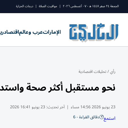
الجمعة ٢٤ صفر ١٤٤٨ ه - ٠٧ أغسطس ٢٠٢٦
|
مواقيت الصلاة
|
درجات الحرارة
الإمارات
عرب وعالم
اقتصاد
ري
رأي
/
تحليلات اقتصادية
نحو مستقبل أكثر صحة واستدا
23 يونيو 2026 14:56 مساء
|
آخر تحديث:
23 يونيو 16:41 2026
دقائق القراءة - 6
استمع