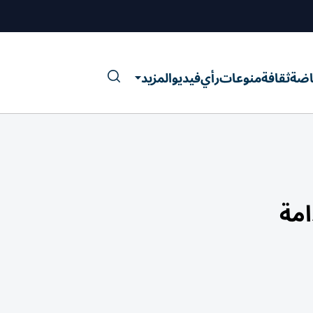
اضة
ثقافة
منوعات
رأي
فيديو
المزيد
مة