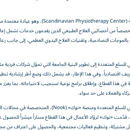
وفي السياق ذاته، يبرز «المركز الإسكندنافي للعلاج الطبيعي» (Scandinavian Physiotherapy Center
ً متخصصاً من أخصائيي العلاج الطبيعي الذين يقدمون خدمات تشمل إعا
اج بالموجات التصادمية، وتقنيات العلاج اليدوي العظمي، إلى جانب رعاي
لع المتعددة إلى تطوير البنية الجامعة التي تحوّل شركات فردية مث
يف اقتصادياً، وفي هذا الإطار، قد يشمل ذلك وضع أطر إرشادية تنظي
في هذا القطاع، وإطلاق برامج نوعية تستجيب لاحتياجاته، بما يعزز م
كاء والعملاء على حد سواء.
وتتجلى هذه الفلسفة بالفعل في الشراكة القائمة بين مركز دبي للسلع المتعددة ومنصة «نوك» (Nook)، المتخص
واللياقة والصحة داخل أبراج بحيرات جميرا، فمنذ عام 2018، قدّمت «نوك» لروّاد الأعمال في هذا القطاع مساراً ميسّراً 
مل مشتركة، وتنظيم فعاليات مجتمعية، والحصول على اعتراف من م