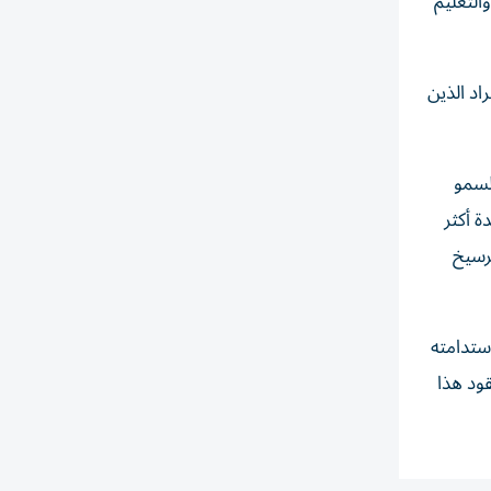
التعليم
د الذين
لسمو
ة أكثر
ترسيخ
ستدامته
ود هذا