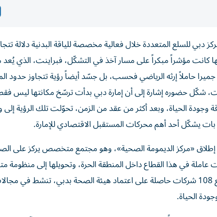
 دبي للسلع المتعددة خلال فعالية مخصصة للياقة البدنية دلالة تتجا
 كانت مؤشراً مبكراً على مسار آخذ في التشكّل، فبراينت، الذي يُعد م
ت جميرا حاملاً إرثه الرياضي فحسب، بل جسّد أيضاً رؤية تتجاوز حدود ال
قت، شكّل حضوره إشارة إلى أن إمارة دبي بدأت ترسّخ مكانتها ليس فقط
ة وجودة الحياة، وبعد أكثر من عقد من الزمن، تحوّلت تلك الرؤية إلى وا
 بات يشكّل أحد أهم محركات المستقبل الاقتصادي للإمارة.
و إطلاق «مركز الديمومة الصحية»، وهو مجتمع متخصص يركز على الص
هدف إلى توظيف الإمكانات الجماعية لـ308 شركات عاملة في هذا القطاع داخل المنطقة الحرة، وتحويلها إلى منظومة
ذات أثر أكبر على مستوى الابتكار والنمو، ويضم هذا المجتمع 108 شركات حاصلة على اعتماد هيئة الصحة بدبي، تنشط في
جودة الحياة.