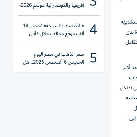
3
إفريقيا والكونفدرالية موسم 2026-
2027
4
متشابهة
«الاقتصاد والسياحة» تحجب 14
ة لدى
ألف موقع مخالف خلال كأس
العالم 2026
تكامل
5
سعر الذهب في مصر اليوم
الخميس 6 أغسطس 2026.. هل
د أكثر
تنوي الشراء؟
لألعاب
ى تداخل
نية التحتية
ل
إلى