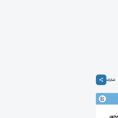
شارك
محور