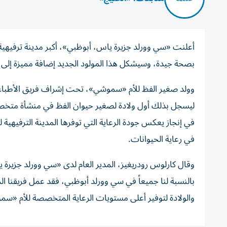
أعلنت «سي وورلد جزيرة ياس، أبوظبي»، أكبر مدينة ترفيهية دا
بصحة جيدة، وسيشكل هذا المولود الجديد إضافة مميزة إلى من
وولد صغير الفظ للأم «سموشي»، تحت إشراف فريق الأطباء ا
ليسجل بذلك أول ولادة لصغير حيوان الفظ في منشأة متخصص
في إنجاز يعكس جودة الرعاية التي توفرها المدينة الترفيهية لل
في رعاية الحيوانات.
وقال كارلوس رودريغيز، المدير العام لدى «سي وورلد جزير
بالنسبة لنا جميعاً في سي وورلد أبوظبي، فقد عمل فريقنا ا
والولادة لتوفير أعلى مستويات الرعاية المتخصصة للأم «س