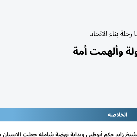
لة وألهمت أمة
الخلاصه
صلية: تولي الشيخ زايد حكم أبوظبي وبداية نهضة شاملة جعلت الإنسان 