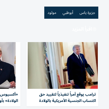
جزيرة ياس
أبوظبي
مولود
اقرأ المزيد
ترامب يوقع أمراً تنفيذياً لتقييد حق
«أكسيوس»:
اكتساب الجنسية الأمريكية بالولادة
الولادة» بأ