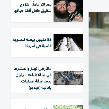
بعد 20 عاماً.. تتزوج
شقيق طفل أنقذ حياتها
53 مليون بيضة لتسوية
قضية في أمريكا
«الأرض تهتز والمشرط
في يد الأطباء».. زلزال
يدمر غرفة عمليات
يابانية (فيديو)