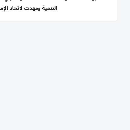
التنمية ومهدت لاتحاد الإم
متابعة: قسم المحليات، و(وام)
في الذكرى الستين لتولي القائد المؤسس المغفور له الشيخ زا
تستحضر دولة الإمارات محطة مفصلية شكّلت نقطة التحول ال
دعائم الدولة العصرية، ومهدت الطريق لقيام اتحاد الإمارات ا
أكد صاحب السموّ الشيخ محمد بن زايد آل نهيان، رئيس الد
الدولة، رئيس مجلس الوزراء، حاكم دبي، رعاه الله، وسمو ال
حضاري متكامل، جعل الإنسان محور التنمية، ورسّخ قيم الوحد