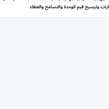
ارات وترسيخ قيم الوحدة والتسامح والعطاء
يد بن سلطان آل نهيان، طيب الله ثراه، مقاليد الحكم في إمارة أبوظبي
كبرى في تاريخها الحديث، إذ انطلقت منها مسيرة تنموية استثنائية
لذي غيّر وجه المنطقة.
ولة، حفظه الله، وصاحب السموّ الشيخ محمد بن راشد آل مكتوم، نائ
شيخ منصور بن زايد آل نهيان، نائب رئيس الدولة نائب رئيس مجلس الو
رئيس ديوان الرئاسة وأصحاب السمو والشيوخ، أن السادس من أغسطس 1966 لم يكن مجرد تاريخ لتولي قيادة إمارة، بل بد
ة والنهضة والإنسانية، وأسس لرؤية استراتيجية لا تزال تقود مسيرة ا