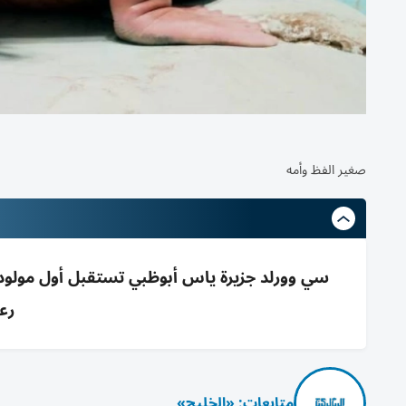
صغير الفظ وأمه
سي وورلد جزيرة ياس أبوظبي تستقبل أول مولود
رعا
متابعات: «الخليج»