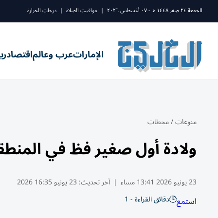
الجمعة ٢٤ صفر ١٤٤٨ ه - ٠٧ أغسطس ٢٠٢٦
|
مواقيت الصلاة
|
درجات الحرارة
الإمارات
عرب وعالم
اقتصاد
ري
منوعات
/
محطات
ولادة أول صغير فظ في المنطق
23 يونيو 2026 13:41 مساء
|
آخر تحديث:
23 يونيو 16:35 2026
دقائق القراءة - 1
استمع