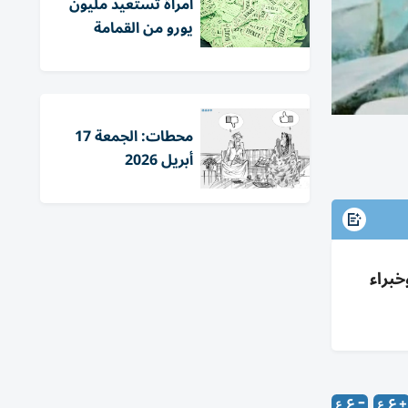
امرأة تستعيد مليون
يورو من القمامة
محطات: الجمعة 17
أبريل 2026
براء