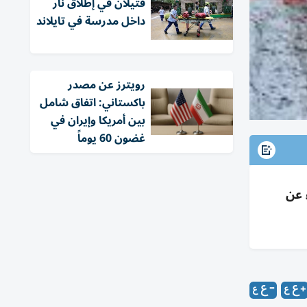
قتيلان في إطلاق نار
داخل مدرسة في تايلاند
‏رويترز عن مصدر
باكستاني: اتفاق شامل
بين أمريكا وإيران في
غضون 60 يوماً
باء عن