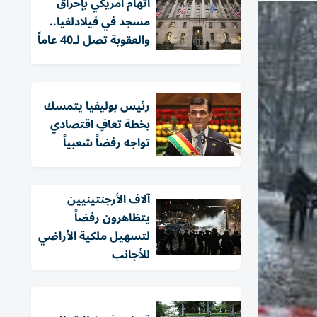
اتهام أمريكي بإحراق
مسجد في فيلادلفيا..
والعقوبة تصل لـ40 عاماً
رئيس بوليفيا يتمسك
بخطة تعافٍ اقتصادي
تواجه رفضاً شعبياً
آلاف الأرجنتينيين
يتظاهرون رفضاً
لتسهيل ملكية الأراضي
للأجانب