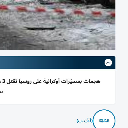
هج
سي
(أ.ف.ب)