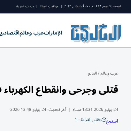
الجمعة ٢٤ صفر ١٤٤٨ ه - ٠٧ أغسطس ٢٠٢٦
|
مواقيت الصلاة
|
درجات الحرارة
الإمارات
عرب وعالم
اقتصاد
ري
عرب وعالم
/
العالم
قتلى وجرحى وانقطاع الكهرباء 
24 يونيو 2026 13:31 مساء
|
آخر تحديث:
24 يونيو 13:48 2026
دقائق القراءة - 1
استمع