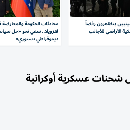
تينيين يتظاهرون رفضاً
محادثات الحكومة والمعارضة 
ية الأراضي للأجانب
فنزويلا.. سعي نحو «حل سيا
ديموقراطي دستوري»