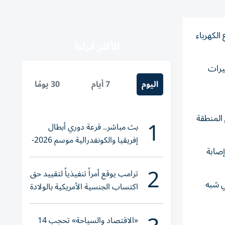
لكهرباء
الأكثر قراءة
يرات
اليوم
7 أيام
30 يومًا
كم المنطقة
1
بث مباشر.. قرعة دوري أبطال
إفريقيا والكونفدرالية موسم 2026-
إصابة
2027
2
ترامب يوقع أمراً تنفيذياً لتقييد حق
غ عدد سكانها نحو 550 ألف نسمة في شبه
اكتساب الجنسية الأمريكية بالولادة
«الاقتصاد والسياحة» تحجب 14