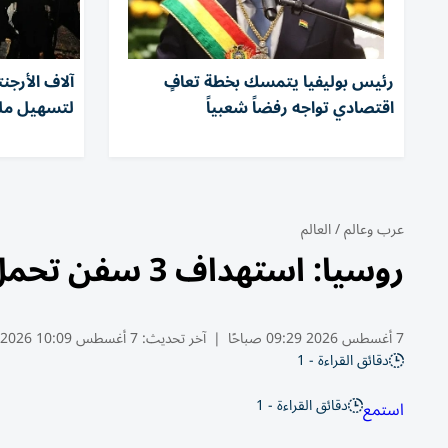
رئيس بوليفيا يتمسك بخطة تعافٍ
آلاف الأرجن
اقتصادي تواجه رفضاً شعبياً
لتسهيل ملك
عرب وعالم
/
العالم
روسيا: استهداف 3 سفن تحمل شحنات عسكرية أوكرانية
7 أغسطس 2026 09:29 صباحًا
|
آخر تحديث:
7 أغسطس 10:09 2026
دقائق القراءة - 1
دقائق القراءة - 1
استمع