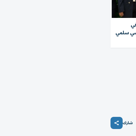
في
سي سلمي
شارك