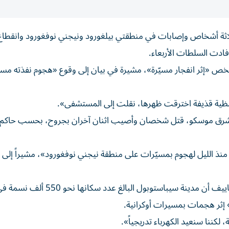
ثة أشخاص وإصابات في منطقتي بيلغورود ونيجني نوفغورود وانقطاع ا
فادت السلطات الأربعاء.
خص «إثر انفجار مسيّرة»، مشيرة في بيان إلى وقوع «هجوم نفذته مس
ظية قذيفة اخترقت ظهرها، نقلت إلى المستشفى».
وفغورود على مسافة 400 كيلومتر إلى شرق موسكو، قتل شخصان وأصيب اثنان آخران بجروح، بحسب حا
نذ الليل لهجوم بمسيّرات على منطقة نيجني نوفغورود»، مشيراً إلى 
من جهة أخرى، أفاد الحاكم المحلي في القرم ميخائيل رازفوجاييف أن مدينة سيباستوبول البال
لكننا سنعيد الكهرباء تدريجياً».