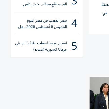
3
ألف موقع مخالف خلال كأس
عاء أن «الدفاعات الجوية اعترضت ودمرت 323 مسيرة» أوكرانية خلال الليل فوق 20 منطقة
العالم 2026
 في
4
سعر الذهب في مصر اليوم
الخميس 6 أغسطس 2026.. هل
تنوي الشراء؟
5
انفجار عبوة ناسفة بحافلة ركاب في
جرمانا السورية (فيديو)