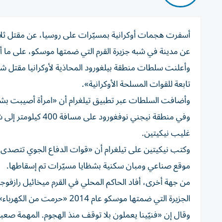
أسفرت هجمات أوكرانية بمسيّرات على روسيا، عن مقتل ثلا
عن مدينة في شبه جزيرة القرم التي ضمتها موسكو، على ما أ
وأعلنت سلطات منطقة بيلغورود المحاذية لأوكرانيا مقتل ش
تابعة للقوات المسلحة الأوكرانية».
وأضافت السلطات عبر تطبيق تيلغرام أن «امرأة أصيبت بش
وفي منطقة نيجني ن
غليب نيكيتين.
وكتب نيكيتين على تيلغرام أن «قوات الدفاع الجوي تتصدى م
موقع صناعي ومبان سكنية بشظايا مسيّرات تم إسقاطها.
الجزيرة التي ضمتها موسكو عام 2014 «حرمت من الكهرباء» إثر هجمات بمسيرات أوكرانية.
وقال إن «فنيّينا يعملون بلا توقف منذ الهجوم. المهمة صعبة، 