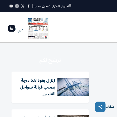
تسجيل الدخول
|
تسجيل حساب
دبي
--°
نرشح لكم
زلزال بقوة 5.8 درجة
يضرب قبالة سواحل
الفلبين
شارك