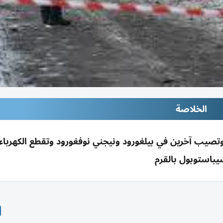
الخلاصة
مات بمسيّرات أوكرانية على روسيا تقتل 3 وتصيب آخرين في بيلغورود ونيجني نوفغورود وتقطع الكهر
باستوبول بالقرم