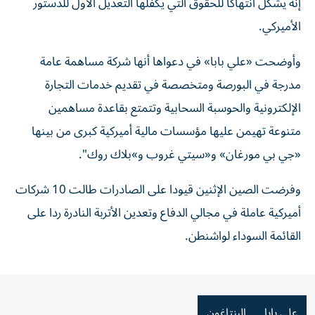
إنه يشكل انتهاكا للحقوق التي يكفلها التعديل الأول للدستور
الأميركي.
وأوضحت «علي بابا» في دعواها أنها شركة مساهمة عامة
مدرجة في البورصة ومتخصصة في تقديم خدمات التجارة
الإلكترونية والحوسبة السحابية وتتمتع بقاعدة مساهمين
متنوعة تهيمن عليها مؤسسات مالية أميركية كبرى من بينها
«جي بي مورغان» و«سيتي غروب و»بلاك روك".
وفرضت الصين الإثنين قيودا على الصادرات طالت 10 شركات
أميركية عاملة في مجالي الدفاع وتعدين الأتربة النادرة ردا على
القائمة السوداء لواشنطن.
علي بابا
البنتاغون