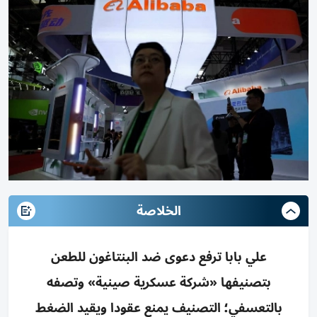
الخلاصة
علي بابا ترفع دعوى ضد البنتاغون للطعن
بتصنيفها «شركة عسكرية صينية» وتصفه
بالتعسفي؛ التصنيف يمنع عقودا ويقيد الضغط