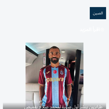
الصين
اقرأ المزيد
طرابزون ينشر أول صورة لمحمد صلاح بقميص