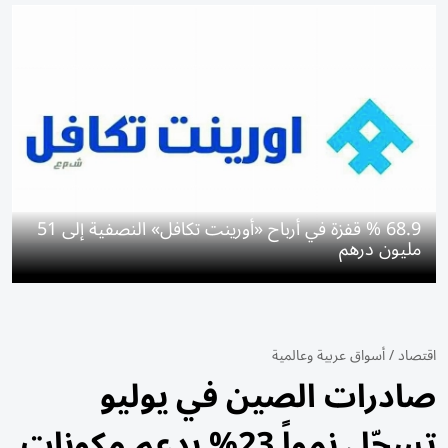
68.9 % قفزة في أرباح «أورينت تكافل» النصفية إلى 51
مليون درهم
اقتصاد
/
أسواق عربية وعالمية
صادرات الصين في يوليو
تسجّل نمواً 23% بدعم مكونات