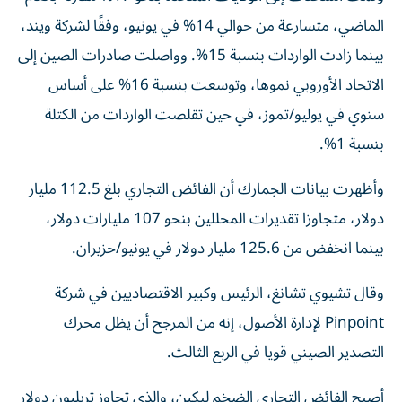
الماضي، متسارعة من حوالي 14% في يونيو، وفقًا لشركة ويند،
بينما زادت الواردات بنسبة 15%. وواصلت صادرات الصين إلى
الاتحاد الأوروبي نموها، وتوسعت بنسبة 16% على أساس
سنوي في يوليو/تموز، في حين تقلصت الواردات من الكتلة
بنسبة 1%.
وأظهرت بيانات الجمارك أن الفائض التجاري بلغ 112.5 مليار
دولار، متجاوزا تقديرات المحللين بنحو 107 مليارات دولار،
بينما انخفض من 125.6 مليار دولار في يونيو/حزيران.
وقال تشيوي تشانغ، الرئيس وكبير الاقتصاديين في شركة
Pinpoint لإدارة الأصول، إنه من المرجح أن يظل محرك
التصدير الصيني قويا في الربع الثالث.
أصبح الفائض التجاري الضخم لبكين، والذي تجاوز تريليون دولار