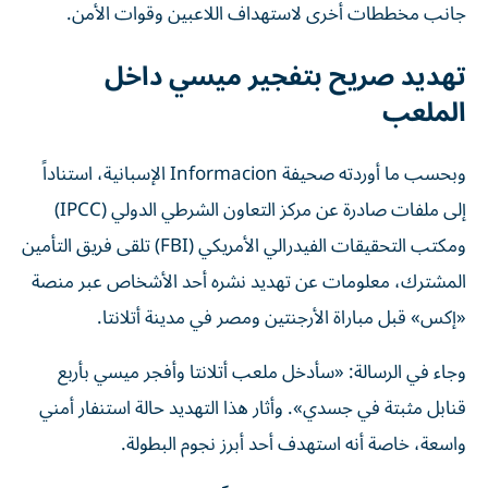
جانب مخططات أخرى لاستهداف اللاعبين وقوات الأمن.
تهديد صريح بتفجير ميسي داخل
الملعب
وبحسب ما أوردته صحيفة Informacion الإسبانية، استناداً
إلى ملفات صادرة عن مركز التعاون الشرطي الدولي (IPCC)
ومكتب التحقيقات الفيدرالي الأمريكي (FBI) تلقى فريق التأمين
المشترك، معلومات عن تهديد نشره أحد الأشخاص عبر منصة
«إكس» قبل مباراة الأرجنتين ومصر في مدينة أتلانتا.
وجاء في الرسالة: «سأدخل ملعب أتلانتا وأفجر ميسي بأربع
قنابل مثبتة في جسدي». وأثار هذا التهديد حالة استنفار أمني
واسعة، خاصة أنه استهدف أحد أبرز نجوم البطولة.