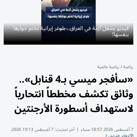
فيديو يشعل أزمة في العراق.. بلوغر إيرانية تختم جوازها
بنفسها!
رياضة
/
رياضة عالمية
«سأفجر ميسي بـ4 قنابل»..
وثائق تكشف مخططاً انتحارياً
لاستهداف أسطورة الأرجنتين
7 أغسطس 2026 18:57 مساء
|
آخر تحديث:
7 أغسطس 19:13 2026
دقائق القراءة - 2