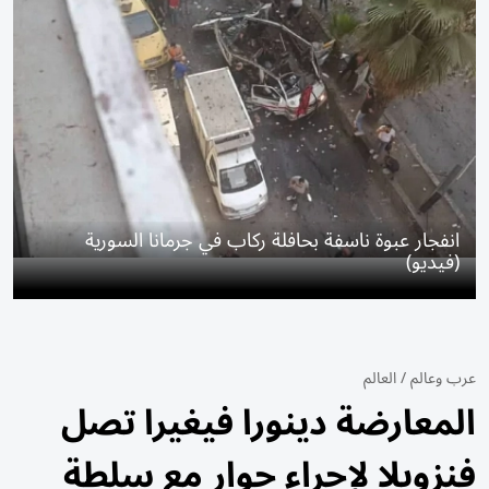
انفجار عبوة ناسفة بحافلة ركاب في جرمانا السورية
(فيديو)
عرب وعالم
/
العالم
المعارضة دينورا فيغيرا تصل
فنزويلا لإجراء حوار مع سلطة