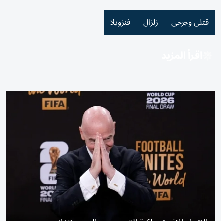
قتلى وجرحى
زلزال
فنزويلا
اقرأ المزيد