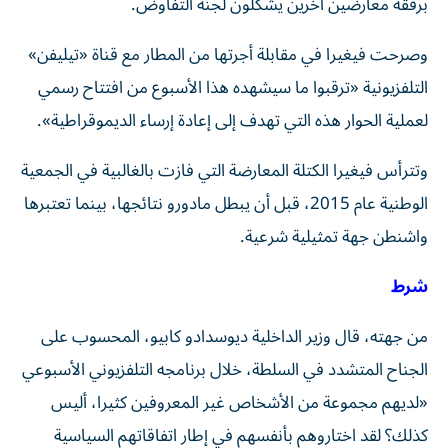
برفقة معارضين آخرين يشكلون لجنة التفاوض.
وصرحت فيغيرا في مقابلة أجرتها من المطار مع قناة «تيليفن»
التلفزيونية «ترقبوا ما سيشهده هذا الأسبوع من افتتاح رسمي
لعملية الحوار هذه التي تهدف إلى إعادة إرساء الديموقراطية».
وتترأس فيغيرا الكتلة المعارضة التي فازت بالغالبية في الجمعية
الوطنية عام 2015، قبل أن يبطل مادورو نتائجها، بينما تعتبرها
واشنطن جهة تمثيلية شرعية.
شرط
من جهته، قال وزير الداخلية ديوسدادو كابيو، المحسوب على
الجناح المتشدد في السلطة، خلال برنامجه التلفزيوني الأسبوعي
«لديهم مجموعة من الأشخاص غير المعروفين كثيرا، أليس
كذلك؟ لقد اختاروهم بأنفسهم في إطار اتفاقاتهم السياسية