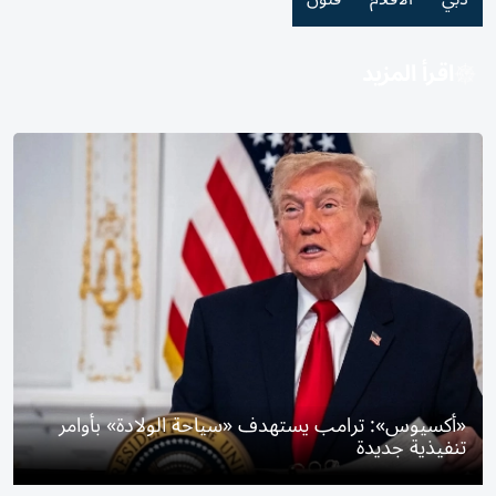
اقرأ المزيد
«أكسيوس»: ترامب يستهدف «سياحة الولادة» بأوامر
تنفيذية جديدة