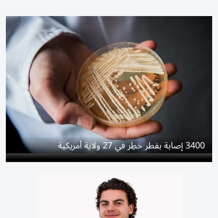
3400 إصابة بفطر خطِر في 27 ولاية أمريكية