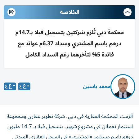
الخلاصه
محكمة دبي تُلزم شركتين بتسجيل فيلا بـ14.7م
درهم باسم المشتري وسداد 6.37م عوائد مع
فائدة 5% لتأخرهما رغم السداد الكامل
محمد ياسين
ألزمت المحكمة العقارية في دبي، شركة تطوير عقاري ومجموعة
استثمار تعملان في مشروع شهير، بتسجيل فيلا بـ 14.7 مليون
درهم باسم مستثمر «المشتري» في السجل العقاري المبدئي