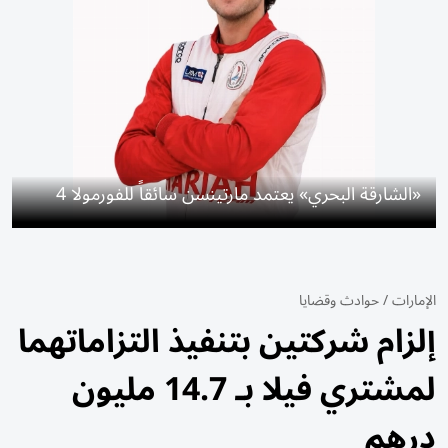
«الشارقة البحري» يعتمد مارتينسن سائقاً للفورمولا 4
الإمارات
/
حوادث وقضايا
إلزام شركتين بتنفيذ التزاماتهما
لمشتري فيلا بـ 14.7 مليون
درهم