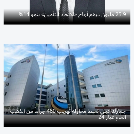
25.9 مليون درهم أرباح «الاتحاد للتأمين» بنمو 14%
جمارك دبـي تحبط محاولة تهريب 460 جراماً من الذهب
الخام عيار 24