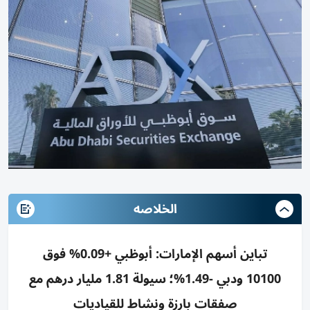
الخلاصه
تباين أسهم الإمارات: أبوظبي +0.09% فوق
10100 ودبي -1.49%؛ سيولة 1.81 مليار درهم مع
صفقات بارزة ونشاط للقياديات