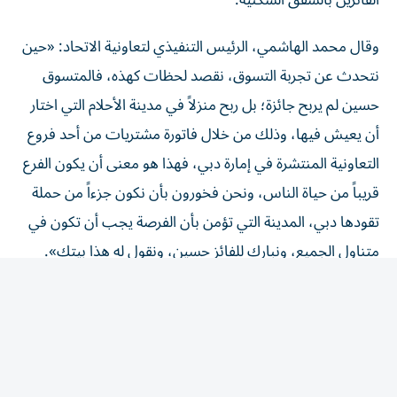
وقال محمد الهاشمي، الرئيس التنفيذي لتعاونية الاتحاد: «حين
نتحدث عن تجربة التسوق، نقصد لحظات كهذه، فالمتسوق
حسين لم يربح جائزة؛ بل ربح منزلاً في مدينة الأحلام التي اختار
أن يعيش فيها، وذلك من خلال فاتورة مشتريات من أحد فروع
التعاونية المنتشرة في إمارة دبي، فهذا هو معنى أن يكون الفرع
قريباً من حياة الناس، ونحن فخورون بأن نكون جزءاً من حملة
تقودها دبي، المدينة التي تؤمن بأن الفرصة يجب أن تكون في
متناول الجميع، ونبارك للفائز حسين، ونقول له هذا بيتك».
ودعت تعاونية الاتحاد المتسوقين إلى الاحتفاظ بفواتير
مشترياتهم المؤهلة ورفعها عبر منصة الحملة عند التسوق من
المنافذ المشاركة، للاستفادة من فرص الفوز المتاحة ضمن
الحملة.