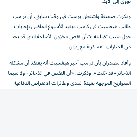
وذكرت صحيفة واشنطن بوست في وقت سابق، أن ترامب
طالب هيغسيث في كامب ديفيد الأسبوع الماضي بإجابات
حول سبب تضليله بشأن نقص مخزون الأسلحة الذي قد يحد
من الخيارات العسكرية مع إيران.
وأفاد مصدران بأن ترامب أخبر هيغسيث أنه يعتقد أن مشكلة
الذخائر «قد حُلت». وذكرت: «أن النقص في الذخائر - ولا سيما
الصواريخ الموجهة بعيدة المدى وطائرات الاعتراض الدفاعية
الجوية - كان أحد أسباب تراجع ترامب عن شنّ ضربات واسعة
النطاق ضد إيران في الأيام الأخيرة»، وفقاً لمصدر.
وكان ترامب قد صرّح يوم الاثنين بأنه ألغى «أكبر هجوم منذ
الحرب العالمية الثانية»، في انتظار نتائج المفاوضات بشأن
مضيق هرمز.