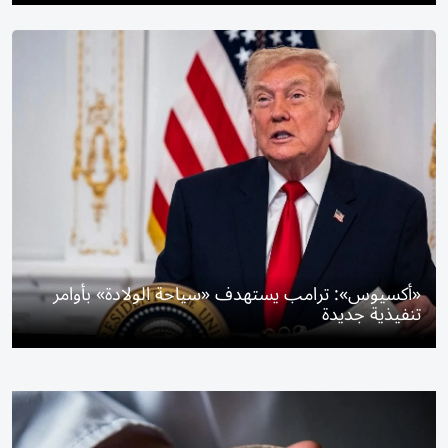
«أكسيوس»: ترامب يستهدف «سياحة الولادة» بأوامر
تنفيذية جديدة