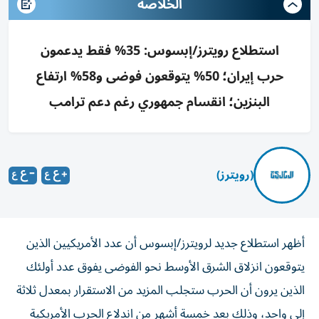
الخلاصه
استطلاع رويترز/إبسوس: 35% فقط يدعمون
حرب إيران؛ 50% يتوقعون فوضى و58% ارتفاع
البنزين؛ انقسام جمهوري رغم دعم ترامب
(رويترز)
أظهر استطلاع جديد لرويترز/إبسوس أن عدد الأمريكيين الذين
يتوقعون انزلاق الشرق الأوسط نحو الفوضى يفوق عدد أولئك
الذين يرون أن الحرب ستجلب المزيد من الاستقرار بمعدل ثلاثة
إلى واحد، وذلك بعد خمسة ‌أشهر من اندلاع الحرب الأمريكية