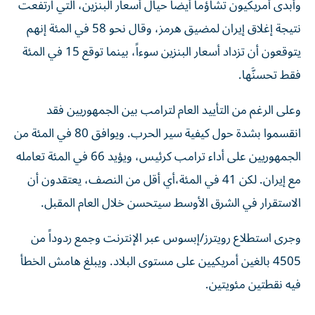
وأبدى أمريكيون تشاؤماً أيضاً حيال أسعار البنزين، التي ارتفعت
نتيجة إغلاق إيران لمضيق هرمز، وقال نحو 58 في المئة إنهم
يتوقعون أن تزداد أسعار البنزين سوءاً، بينما توقع 15 في المئة
فقط تحسنَّها.
وعلى الرغم من التأييد العام لترامب بين الجمهوريين فقد
انقسموا بشدة حول كيفية سير الحرب. ويوافق 80 في المئة من
الجمهوريين على أداء ترامب كرئيس، ويؤيد 66 في المئة تعامله
مع إيران. لكن 41 في المئة،​أي أقل من النصف، يعتقدون أن
الاستقرار في الشرق الأوسط سيتحسن خلال العام المقبل.
وجرى استطلاع رويترز/إبسوس عبر الإنترنت وجمع ردوداً من
4505 بالغين أمريكيين على مستوى البلاد. ويبلغ هامش الخطأ
فيه نقطتين مئويتين.