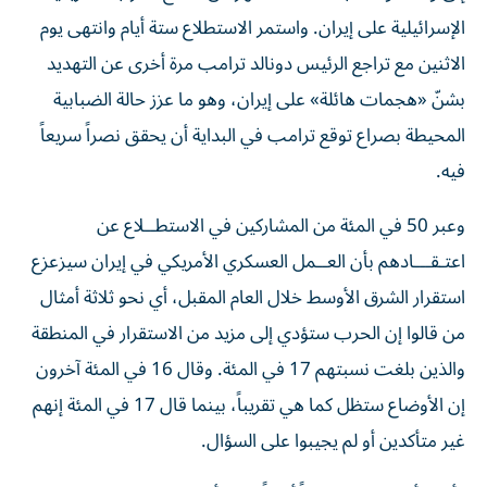
الإسرائيلية على إيران. واستمر الاستطلاع ستة أيام وانتهى يوم
الاثنين مع تراجع الرئيس دونالد ترامب مرة أخرى عن التهديد
بشنّ «هجمات هائلة» على إيران، ​وهو ما عزز حالة الضبابية
المحيطة بصراع توقع ترامب في البداية أن يحقق نصراً سريعاً
فيه.
وعبر 50 في المئة من المشاركين في الاستطــلاع عن
اعتـقـــادهم بأن العــمل ‌العسكري الأمريكي في إيران سيزعزع
استقرار الشرق الأوسط ‌خلال العام المقبل، أي نحو ثلاثة أمثال
من قالوا إن الحرب ستؤدي إلى مزيد من الاستقرار في المنطقة
والذين بلغت نسبتهم 17 في المئة. وقال 16 في المئة آخرون
إن الأوضاع ستظل كما هي تقريباً، بينما قال 17 في المئة إنهم
غير متأكدين أو لم يجيبوا على السؤال.