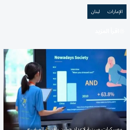
الإمارات
لبنان
اقرأ المزيد
معسكرات صينية لإعداد «وارن بافيت الصغير»