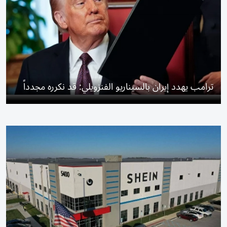
ترامب يهدد إيران بالسيناريو الفنزويلي: قد نكرره مجدداً