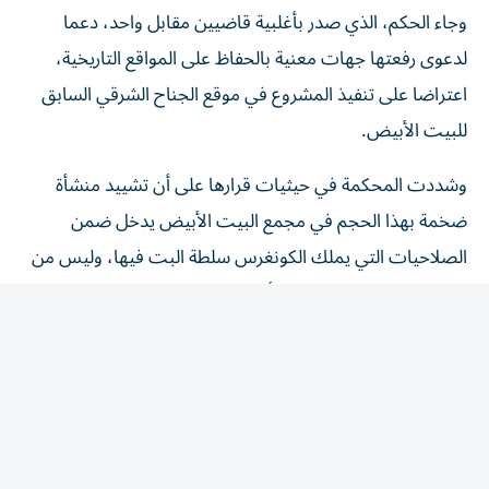
لدعوى رفعتها جهات معنية بالحفاظ على المواقع التاريخية،
اعتراضا على تنفيذ المشروع في موقع الجناح الشرقي السابق
للبيت الأبيض.
وشددت المحكمة في حيثيات قرارها على أن تشييد منشأة
ضخمة بهذا الحجم في مجمع البيت الأبيض يدخل ضمن
الصلاحيات التي يملك الكونغرس سلطة البت فيها، وليس من
اختصاص السلطة التنفيذية أن تقرره بشكل منفرد.
وفي الوقت نفسه، أوضحت المحكمة أن حكمها لا يحسم ما إذا
كان مشروع القاعة "مرغوبا" من الناحية السياسية، ولا يعني
بالضرورة استحالة تشييدها مستقبلا، وإنما يمنع الإدارة من
مواصلة أعمال البناء خلال المرحلة الحالية من التقاضي من دون
الحصول أولا على تفويض من الكونغرس.