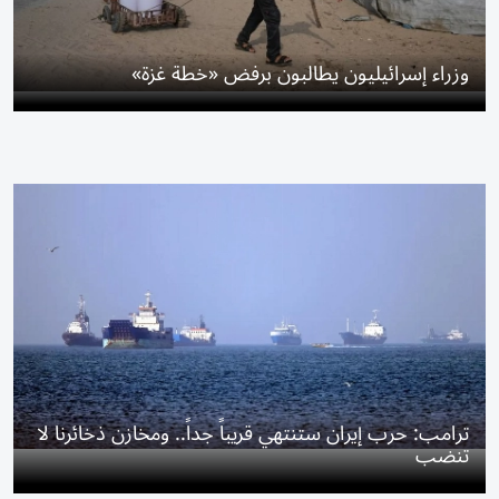
وزراء إسرائيليون يطالبون برفض «خطة غزة»
ترامب: حرب إيران ستنتهي قريباً جداً.. ومخازن ذخائرنا لا
تنضب