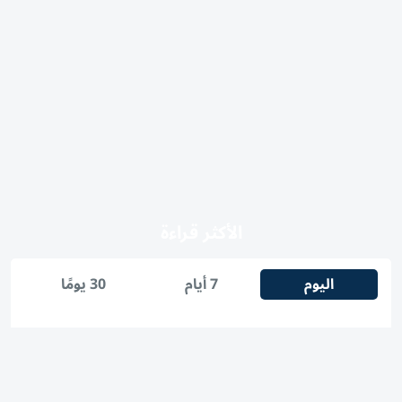
الأكثر قراءة
اليوم
7 أيام
30 يومًا
1
شرطة أبوظبي تتعامل مع حريق في جزيرة ياس
2
مشاهدة مباراة مصر ضد إسبانيا في نصف نهائي كأس العالم