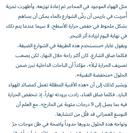
مثل الهواء الموجود في المحاجر ثم إعادة توزيعه. وأظهرت تجربة
أُجريت في باريس أن رشّ الشوارع بالماء يمكن أن يساهم
بشكل ملحوظ في خفض حرارة الأسطح، لا سيما عندما يتم ذلك
في نهاية اليوم لزيادة أثر التبخر.
ويقول غايار «سنستخدم هذه الطريقة في الشوارع الضيقة،
فكلما ضاق الشارع، كان أكثر راحة خلال النهار، لكن يصعب
تصريف الحرارة ليلاً»، مؤكداً أن الباحات الداخلية تبرز ضمن
الحلول «منخفضة التقنية».
ويشير كذلك إلى أن «هذه الأفنية المظللة تعمل كمصائد للهواء
البارد. فكلما ضاق الفناء، زادت برودته نهاراً، إذ تنخفض الحرارة
فيه بما يصل إلى 9 درجات مئوية عن الخارج»، مع العلم أن
التوسع العمراني قد قلّل من انتشارها.
وتواجه هذه الحلول بدورها حدوداً واضحة في ظل موجات حرّ