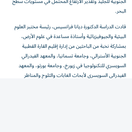
البحر.
قادت الدراسة الدكتورة ديانا فرانسيس، رئيسة مختبر العلوم
البيئية والجيوفيزيائية وأستاذة مساعدة في علوم الأرض،
بمشاركة نخبة من الباحثين من إدارة إقليم القارة القطبية
الجنوبية الأسترالي، وجامعة تسمانيا، والمعهد الفيدرالي
السويسري للتكنولوجيا في زيورخ، وجامعة بورتو، والمعهد
الفيدرالي السويسري لأبحاث الغابات والثلوج والمناظر
الطبيعية.
وقد تأسس مركز البحوث القطبية في جامعة خليفة بمبادرة من
حكومة دولة الإمارات، ويتخذها مقراً، بهدف ترسيخ مكانة الدولة
مساهماً فاعلاً في النهوض بعلوم المناطق القطبية عالمياً، في
وقت تشهد فيه منطقتا القطبين الشمالي والجنوبي تغيّرات