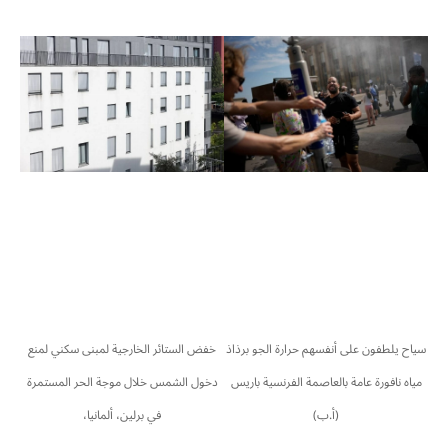
سياح يلطفون على أنفسهم حرارة الجو برذاذ
خفض الستائر الخارجية لمبنى سكني لمنع
مياه نافورة عامة بالعاصمة الفرنسية باريس
دخول الشمس خلال موجة الحر المستمرة
(أ.ب)
في برلين، ألمانيا،