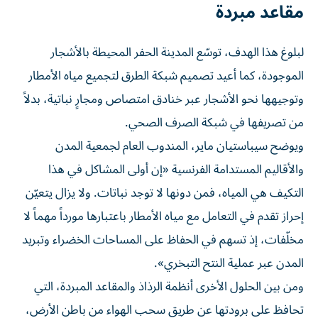
مقاعد مبردة
لبلوغ هذا الهدف، توسّع المدينة الحفر المحيطة بالأشجار
الموجودة، كما أعيد تصميم شبكة الطرق لتجميع مياه الأمطار
وتوجيهها نحو الأشجار عبر خنادق امتصاص ومجارٍ نباتية، بدلاً
من تصريفها في شبكة الصرف الصحي.
ويوضح سيباستيان ماير، المندوب العام لجمعية المدن
والأقاليم المستدامة الفرنسية «إن أولى المشاكل في هذا
التكيف هي المياه، فمن دونها لا توجد نباتات. ولا يزال يتعيّن
إحراز تقدم في التعامل مع مياه الأمطار باعتبارها مورداً مهماً لا
مخلّفات، إذ تسهم في الحفاظ على المساحات الخضراء وتبريد
المدن عبر عملية النتح التبخري».
ومن بين الحلول الأخرى أنظمة الرذاذ والمقاعد المبردة، التي
تحافظ على برودتها عن طريق سحب الهواء من باطن الأرض،