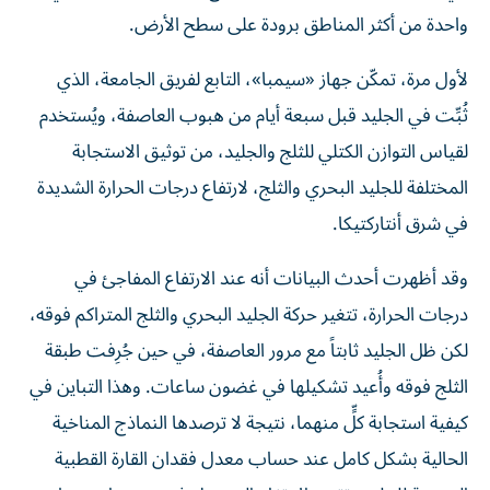
واحدة من أكثر المناطق برودة على سطح الأرض.
لأول مرة، تمكّن جهاز «سيمبا»، التابع لفريق الجامعة، الذي
ثُبِّت في الجليد قبل سبعة أيام من هبوب العاصفة، ويُستخدم
لقياس التوازن الكتلي للثلج والجليد، من توثيق الاستجابة
المختلفة للجليد البحري والثلج، لارتفاع درجات الحرارة الشديدة
في شرق أنتاركتيكا.
وقد أظهرت أحدث البيانات أنه عند الارتفاع المفاجئ في
درجات الحرارة، تتغير حركة الجليد البحري والثلج المتراكم فوقه،
لكن ظل الجليد ثابتاً مع مرور العاصفة، في حين جُرِفت طبقة
الثلج فوقه وأُعيد تشكيلها في غضون ساعات. وهذا التباين في
كيفية استجابة كلٍّ منهما، نتيجة لا ترصدها النماذج المناخية
الحالية بشكل كامل عند حساب معدل فقدان القارة القطبية
الجنوبية للجليد وتقدير الارتفاع المحتمل في مستويات سطح