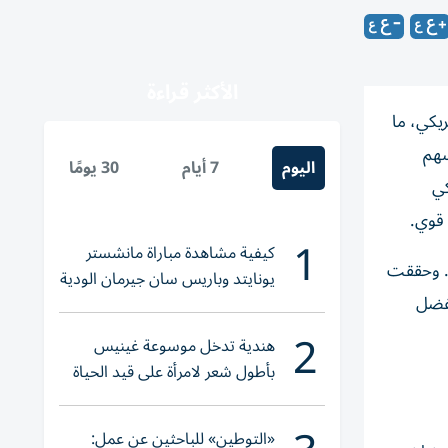
الأكثر قراءة
يكي، ما
سهم
اليوم
7 أيام
30 يومًا
كي
 قوي.
1
كيفية مشاهدة مباراة مانشستر
 يونيو. وحققت
يونايتد وباريس سان جيرمان الودية
بفضل
والقنوات الناقلة
2
هندية تدخل موسوعة غينيس
بأطول شعر لامرأة على قيد الحياة
«التوطين» للباحثين عن عمل: