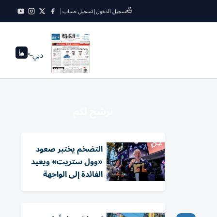
تسجيل الدخول
|
تسجيل حساب
دبي
--°
نرشح لكم
التضخم يختبر صعود
«وول ستريت» ويعيد
الفائدة إلى الواجهة