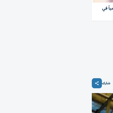
 دبي الـ14 عالمياً في
شارك