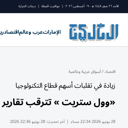
الأحد ٢٦ صفر ١٤٤٨ ه - ٠٩ أغسطس ٢٠٢٦
|
مواقيت الصلاة
|
درجات الحرارة
الإمارات
عرب وعالم
اقتصاد
ري
اقتصاد
/
أسواق عربية وعالمية
زيادة في تقلبات أسهم قطاع التكنولوجيا
«وول ستريت » تترقب تقارير ا
28 يونيو 2026 22:34 مساء
|
آخر تحديث:
28 يونيو 22:36 2026