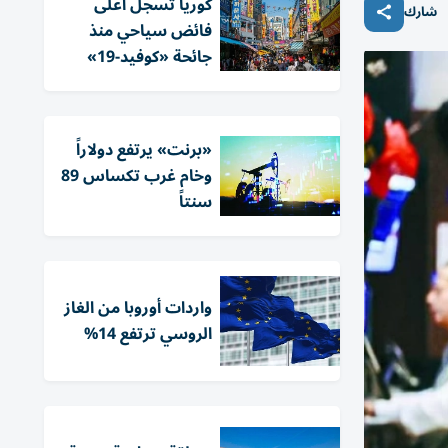
كوريا تسجل أعلى
شارك
فائض سياحي منذ
جائحة «كوفيد-19»
«برنت» يرتفع دولاراً
وخام ​غرب تكساس 89
سنتاً
واردات أوروبا من الغاز
الروسي ترتفع 14%