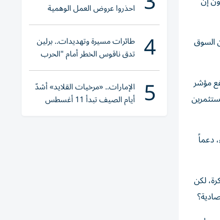
3
ون إن
احذروا عروض العمل الوهمية
وتحققوا عبر «الباركود»
4
طائرات مسيرة وتهديدات.. برلين
ن السوق
تدق ناقوس الخطر أمام "الحرب
الهجينة"
5
فع مؤشر
الإمارات.. «مرخيات القلايد» أشدّ
 المستثمرين
أيام الصيف تبدأ 11 أغسطس
 دعماً
رة، لكن
صادية؟