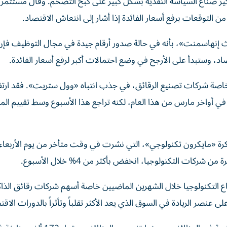
ز صناع السياسة النقدية بشكل كبير على كبح التضخم. وقال مستثمر
 التوقعات برفع أسعار الفائدة إذا أشار إلى انتعاش الاقتصاد.
 إنهاسمنت»، بأنه في حالة صدور أرقام جيدة في مجال التوظيف فإ
تصاد، وستبدأ على الأرجح في وضع احتمالات أكبر لرفع أسعار الفائدة.
خاصة شركات تصنيع الرقائق، في جذب انتباه «وول ستريت». فقد ارت
سبة 85% من أدنى مستوى له في أواخر مارس من هذا العام، لكنه تراجع هذا الأسبوع وسط تقييم
كرة «مايكرون تكنولوجي»، التي نشرت في وقت متأخر من يوم الأربعاء،
ت التكنولوجيا، انخفض بأكثر من 4% خلال الأسبوع.
لتكنولوجيا خلال الشهرين الماضيين خاصة أسهم شركات رقائق الذاك
 عنصر الريادة في السوق الذي يعد الأكثر تقلباً وتأثراً بالدورات الاقت