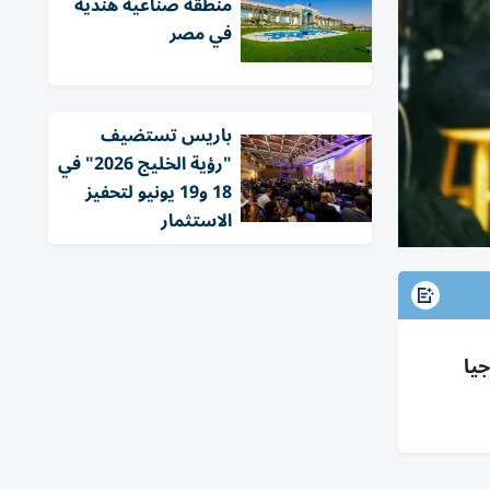
منطقة صناعية هندية
في مصر
باريس تستضيف
"رؤية الخليج 2026" في
18 و19 يونيو لتحفيز
الاستثمار
يا