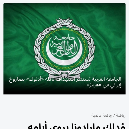
الجامعة العربية تستنكر استهداف ناقلة «أدنوك» بصاروخ
إيراني في «هرمز»
رياضة
/
رياضة عالمية
مُدلك مارادونا يروي أيامه