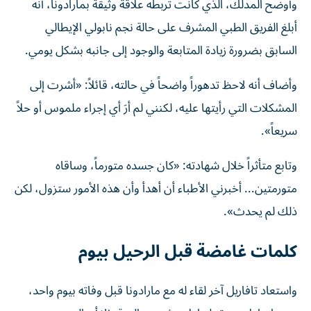
وأوضح المدلك، الذي كانت تربطه علاقة وثيقة بمارادونا، أنه
أبلغ الفريق الطبي المشرف على حالة نجم نابولي الإيطالي
السابق بضرورة زيادة المتابعة والوجود إلى جانبه بشكل يومي.
وأضاف أنه لاحظ تدهوراً واضحاً في حالته، قائلاً: «أشرت إلى
المشكلات التي رأيتها عليه، لكنني لم أرَ أي إجراء ملموس أو حلاً
سريعاً».
وتابع متأثراً خلال شهادته: «كان جسده متورماً، وساقاه
متورمتين... أخبرني الأطباء أن أهدأ وأن هذه الأمور ستزول، لكن
ذلك لم يحدث».
كلمات غامضة قبل الرحيل بيوم
واستعاد تافاريل آخر لقاء له مع مارادونا قبل وفاته بيوم واحد،