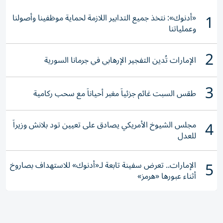
1
«أدنوك»: نتخذ جميع التدابير اللازمة لحماية موظفينا وأصولنا
وعملياتنا
2
الإمارات تُدين التفجير الإرهابي في جرمانا السورية
3
طقس السبت غائم جزئياً مغبر أحياناً مع سحب ركامية
4
مجلس الشيوخ الأمريكي يصادق على تعيين تود بلانش وزيراً
للعدل
5
الإمارات.. تعرض سفينة تابعة لـ«أدنوك» للاستهداف بصاروخ
أثناء عبورها «هرمز»