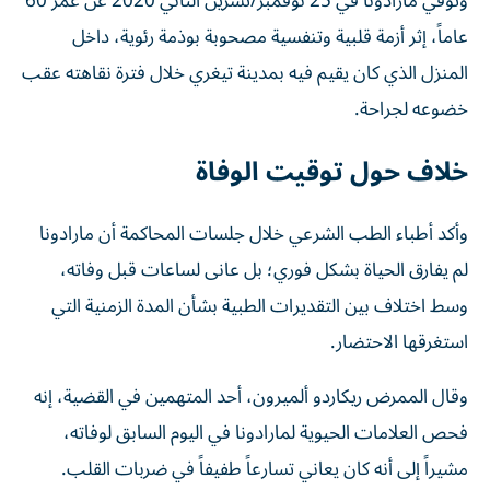
وتوفي مارادونا في 25 نوفمبر/تشرين الثاني 2020 عن عمر 60
عاماً، إثر أزمة قلبية وتنفسية مصحوبة بوذمة رئوية، داخل
المنزل الذي كان يقيم فيه بمدينة تيغري خلال فترة نقاهته عقب
خضوعه لجراحة.
خلاف حول توقيت الوفاة
وأكد أطباء الطب الشرعي خلال جلسات المحاكمة أن مارادونا
لم يفارق الحياة بشكل فوري؛ بل عانى لساعات قبل وفاته،
وسط اختلاف بين التقديرات الطبية بشأن المدة الزمنية التي
استغرقها الاحتضار.
وقال الممرض ريكاردو ألميرون، أحد المتهمين في القضية، إنه
فحص العلامات الحيوية لمارادونا في اليوم السابق لوفاته،
مشيراً إلى أنه كان يعاني تسارعاً طفيفاً في ضربات القلب.