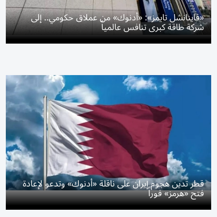
«فاينانشل تايمز»: «أدنوك» من عملاق حكومي.. إلى
شركة طاقة كبرى تنافس عالمياً
قطر تدين هجوم إيران على ناقلة «أدنوك» وتدعو لإعادة
فتح «هرمز» فوراً