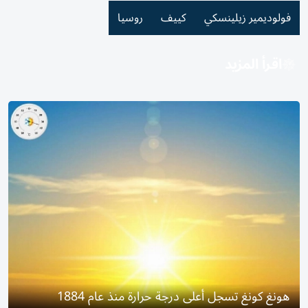
فولوديمير زيلينسكي
كييف
روسيا
اقرأ المزيد
هونغ كونغ تسجل أعلى درجة حرارة منذ عام 1884