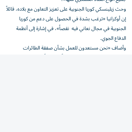
وحث ⁠زيلينسكي كوريا الجنوبية على تعزيز التعاون مع بلاده، قائلاً
إن أوكرانيا «ترغب بشدة في الحصول على دعم من ​كوريا
الجنوبية في ‌مجال نعاني فيه نقصاً»، في ‌إشارة إلى أنظمة
الدفاع الجوي.
وأضاف «نحن مستعدون للعمل بشأن صفقة الطائرات
المسيّرة، وفي مجالات أخرى أيضاً»، مشيراً إلى ‌أن دبلوماسيين
‌أوكرانيين «على تواصل» مع سيؤول لدفع ⁠صفقات محتملة.
وكان الرئيس الروسي فلاديمير بوتين ‌والزعيم الكوري الشمالي
كيم جونج أون وقعا معاهدة شراكة استراتيجية شاملة خلال زيارة
⁠بوتين إلى بيونجيانج في يونيو/ حزيران 2024. ​وتتضمن
المعاهدة بنداً للمساعدة المتبادلة في حال تعرض أي من
البلدين لعدوان خارجي.