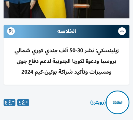
الخلاصه
زيلينسكي: نشر 30-50 ألف جندي كوري شمالي
بروسيا ودعوة لكوريا الجنوبية لدعم دفاع جوي
ومسيرات وتأكيد شراكة بوتين-كيم 2024
(رويترز)
قال الرئيس الأوكراني فولوديمير زيلينسكي إن ما يصل إلى 50