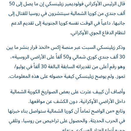
ألف جندي من كوريا ‌الشمالية سينتشرون في روسيا للقتال إلى
جانبها، داعياً ​في ⁠الوقت نفسه كوريا الجنوبية إلى تقديم الدعم
‌لنظام الدفاع الجوي ‌الأوكراني.
وذكر زيلينسكي السبت عبر منصة إكس «اتخذ قرار بنشر ما بين
30 ألف جندي كوري ‌شمالي و50 ألفاً على الأراضي الروسية»،
وهو رقم أعلى ⁠من تقديراته السابقة البالغة 30 ألفاً في يوليو/
تموز. ولم يوضح زيلينسكي كيفية حصوله على هذه المعلومات.
وأضاف أن كييف عثرت على بعض الصواريخ الكورية الشمالية
داخل الأراضي الأوكرانية، دون الكشف عن ​مواقعها.
وتابع «من الواضح تماماً أن كوريا الشمالية ستواصل ‌بناء خبرتها
في الحرب الحديثة، والحصول على تراخيص من روسيا، وتلقي
جميع أنواع العتاد العسكري منها».