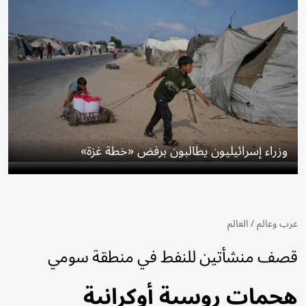
وزراء إسرائيليون يطالبون برفض «خطة غزة»
عرب وعالم
/
العالم
قصف منشأتين للنفط في منطقة سومي
هجمات روسية أوكرانية