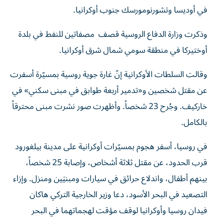
في أوديسا وتشورنومورسك جنوب أوكرانيا.
وذكرت ‌وزارة الدفاع الروسية قصف مصفاتين للنفط في بلدة
أوختيركا في منطقة سومي شمال شرق أوكرانيا.
وقالت السلطات الأوكرانية إنّ غارة جوية روسية بمسيّرة أسفرت
عن مقتل شخصين و«تدمير أربعة طوابق في مبنى سكني» في
خاركيف. وجُرح 23 شخصاً. وأظهرت صور نشرت مبنى محترقاً
بالكامل.
في روسيا، أسفر هجوم بمسيّرات أوكرانية على مدينة بيلغورود
قرب الحدود، عن مقتل ثلاثة أشخاص، وإصابة 25 شخصاً،
بينهم أطفال، واندلاع حرائق في سيارات ومبنيَين ومنزل. وإزاء
التصعيد في البحر الأسود، دعا وزير الخارجية التركي هاكان
فيدان روسيا وأوكرانيا لوقف مؤقت لهجماتهما في البحر