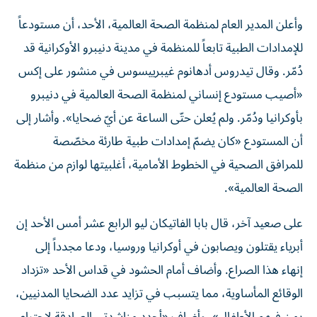
وأعلن المدير العام لمنظمة الصحة العالمية، الأحد، أن مستودعاً
للإمدادات الطبية تابعاً للمنظمة في مدينة دنيبرو الأوكرانية قد
دُمّر. وقال تيدروس أدهانوم غيبرييسوس في منشور على إكس
«أصيب مستودع إنساني لمنظمة الصحة العالمية في دنيبرو
بأوكرانيا ودُمّر. ولم يُعلن حتّى الساعة عن أيّ ضحايا». وأشار إلى
أن المستودع «كان يضمّ إمدادات طبية طارئة مخصّصة
للمرافق الصحية في الخطوط الأمامية، أغلبيتها لوازم من منظمة
الصحة العالمية».
على صعيد آخر، قال بابا الفاتيكان ليو الرابع عشر أمس الأحد ‌إن
أبرياء يقتلون ويصابون في ​أوكرانيا وروسيا، ودعا مجدداً إلى
‌إنهاء هذا ‌الصراع. وأضاف أمام الحشود في قداس ‌الأحد «تزداد
الوقائع المأساوية، مما يتسبب في تزايد عدد الضحايا المدنيين،