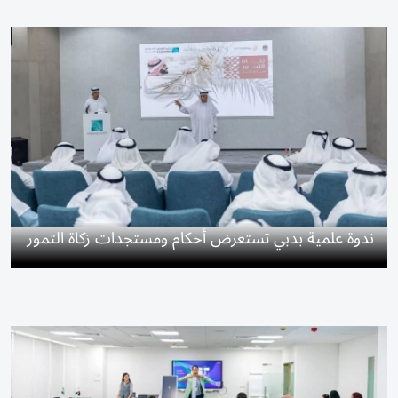
ندوة علمية بدبي تستعرض أحكام ومستجدات زكاة التمور