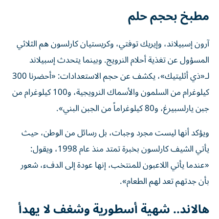
مطبخ بحجم حلم
آرون إسبيلاند، وإيريك توفتي، وكريستيان كارلسون هم الثلاثي
المسؤول عن تغذية أحلام النرويج. وبينما يتحدث إسبيلاند
لـ«ذي أثليتيك»، يكشف عن حجم الاستعدادات: «أحضرنا 300
كيلوغرام من السلمون والأسماك النرويجية، و100 كيلوغرام من
جبن يارلسبيرغ، و80 كيلوغراماً من الجبن البني».
ويؤكد أنها ليست مجرد وجبات، بل رسائل من الوطن، حيث
يأتي الشيف كارلسون بخبرة تمتد منذ عام 1998، ويقول:
«عندما يأتي اللاعبون للمنتخب، إنها عودة إلى الدفء، شعور
بأن جدتهم تعد لهم الطعام».
هالاند.. شهية أسطورية وشغف لا يهدأ