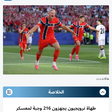
هالاندددد
الخلاصة
طهاة نرويجيون يجهزون 216 وجبة لمعسكر