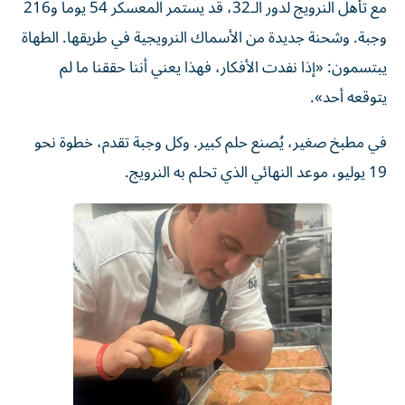
مع تأهل النرويج لدور الـ32، قد يستمر المعسكر 54 يوماً و216
وجبة. وشحنة جديدة من الأسماك النرويجية في طريقها. الطهاة
يبتسمون: «إذا نفدت الأفكار، فهذا يعني أننا حققنا ما لم
يتوقعه أحد».
في مطبخ صغير، يُصنع حلم كبير. وكل وجبة تقدم، خطوة نحو
19 يوليو، موعد النهائي الذي تحلم به النرويج.