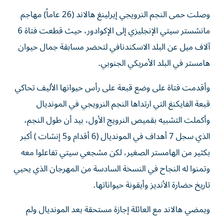
وصلت حمى النجم النرويجي إيرلينغ هالاند (26 عاماً) مهاجم
مانشستر سيتي الإنجليزي إلى الإكوادور، حيث قطعت فتاة 6
آلاف ميل عن البلد الاسكندنافي لتحضر مسابقة جمال حيوان
هامستر في البلد الأمريكي الجنوبي.
وأقدمت فتاة على وضع قبعة على رأس حيوانها الأليف تحاكي
قبعة الفايكنغ التي ارتداها النجم النرويجي في المونديال
وأكملت التشبيه بقميص النرويج الأول، بيد أن طول النجم،
الذي سجل 7 أهداف في المونديال (6 أقدام و5 إنشات ) أكبر
بكثير من الهامستر الصغير، لكن مشجعي سيتي تفاعلوا معه
وتمنوا له النجاح في النسخة السادسة من المهرجان الذي يحيي
تاريخ حضارة الأنديز وأيقونة حيواناتها.
ويمضي هالاند مع العائلة إجازة مستحقة بعد المونديال ولم