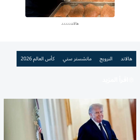
هالاندددددد
هالاند
النرويج
مانشستر ستي
كأس العالم 2026
اقرأ المزيد