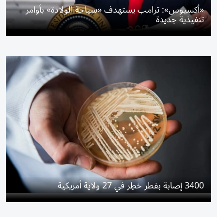
«أكسيوس»: ترامب يستهدف «سياحة الولادة» بأوامر
تنفيذية جديدة
3400 إصابة بفطر خطِر في 27 ولاية أمريكية